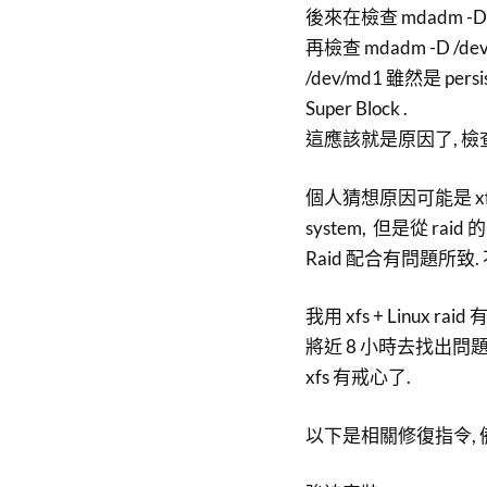
後來在檢查 mdadm -D /dev
再檢查 mdadm -D /dev/
/dev/md1 雖然是 persis
Super Block .
這應該就是原因了, 檢查了一
個人猜想原因可能是 xfs 系統
system, 但是從 raid 
Raid 配合有問題所致
我用 xfs + Linu
將近 8 小時去找出問
xfs 有戒心了.
以下是相關修復指令, 