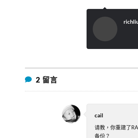
richli
2 留言
cail
请教，你重建了RA
备份？