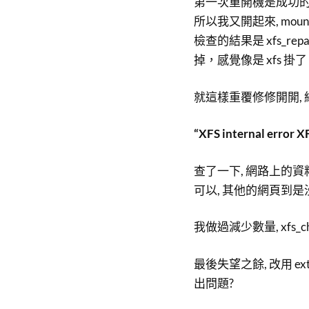
第一次重開機是成功的, 但
所以我又開起來, mou
檢查的結果是 xfs_re
掉，感覺像是 xfs 掛
就這樣重覆修修開開,
“XFS internal err
查了一下, 網路上的資
可以, 其他的網頁到是
我做過減少數量, xfs_check
最後失望之餘, 改用 ex
出問題?