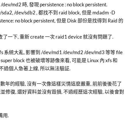
/md2 時, 發現 persistence : no block persistent.
sda2, /dev/sdb2 , 都找不到 raid block, 但是 mdadm -D
tence: no block persistent, 但是 Disk 部份是找得到 Raid 的
下, 重新 create 一次 raid1 device 就沒有問題了.
大亂, 影響到 /dev/md1 /dev/md2 /dev/md3 等等 file
的 super block 也被破壞等跡像來看, 可能是 Linux 內 xfs 和
. 不過個人急著上線, 所以無法驗証.
x raid 有數年的經驗, 沒有一次像這樣災情這麼嚴重, 前前後後花了
題並修復, 還好資料並沒有毀損, 不過經歷這次經驗, 以後會對
備用.