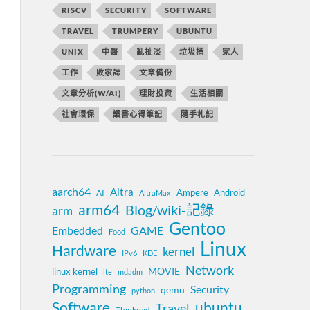
RISCV
SECURITY
SOFTWARE
TRAVEL
TRUMPERY
UBUNTU
UNIX
中醫
亂扯淡
垃圾桶
家人
工作
敗家誌
文章備份
文章分析(W/AI)
理財投資
生活相關
社會環保
讀書心得筆記
隨手札記
aarch64
Altra
Ampere
Android
AI
AltraMax
arm64
Blog/wiki-記錄
arm
Gentoo
Embedded
GAME
Food
Linux
Hardware
kernel
IPv6
KDE
Network
MOVIE
linux kernel
lte
mdadm
Programming
Security
qemu
python
Software
ubuntu
Travel
Thinkpad