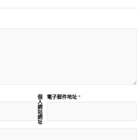
個
電子郵件地址
*
人
網
站
網
址