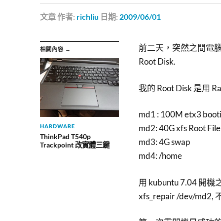
文章
作者:
richliu
日期:
2009/06/01
前二天，突然之間電腦
相關內容 →
Root Disk.
我的 Root Disk 是用 
md1 : 100M etx3 boot
md2: 40G xfs Root Fil
HARDWARE
ThinkPad T540p
md3: 4G swap
Trackpoint 改實體三鍵
md4: /home
用 kubuntu 7.04
xfs_repair /dev/md