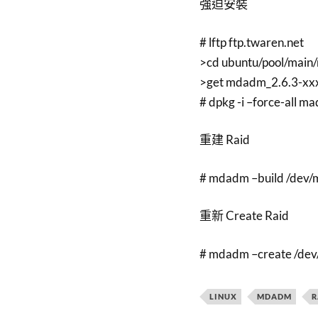
強迫安裝
# lftp ftp.twaren.net
>cd ubuntu/pool/mai
>get mdadm_2.6.3-xx
# dpkg -i –force-all 
重建 Raid
# mdadm –build /dev/m
重新 Create Raid
# mdadm –create /dev/
LINUX
MDADM
R