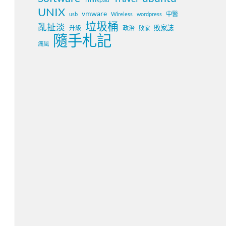
UNIX
vmware
中醫
usb
Wireless
wordpress
垃圾桶
亂扯淡
敗家誌
升級
政治
敗家
隨手札記
痛風