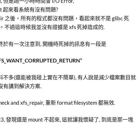
是跑一小時時間會 I/O Error,
nt 起來看系統有沒有問題?
pair 之後，所有的程式都沒有問題，看起來就不是 glibc 死
了。不過這時候我並沒有證據是 xfs 死掉造成的.
 終於有一次注意到, 開機時死掉的訊息有一段是
or XFS_WANT_CORRUPTED_RETURN”
料不多(還能被我碰上實在不簡單), 有人說是減少檔案數目就
沒有講到解決方案.
 and xfs_repair, 重新 format filesystem 都無效.
t3, 發現還是 mount 不起來, 這就讓我懷疑了, 到底是那一塊