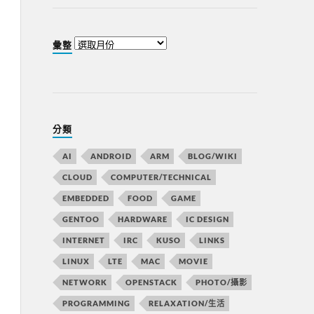
彙整
分類
AI
ANDROID
ARM
BLOG/WIKI
CLOUD
COMPUTER/TECHNICAL
EMBEDDED
FOOD
GAME
GENTOO
HARDWARE
IC DESIGN
INTERNET
IRC
KUSO
LINKS
LINUX
LTE
MAC
MOVIE
NETWORK
OPENSTACK
PHOTO/攝影
PROGRAMMING
RELAXATION/生活