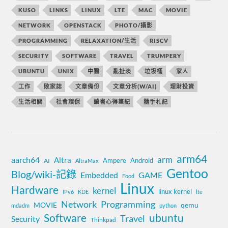
KUSO
LINKS
LINUX
LTE
MAC
MOVIE
NETWORK
OPENSTACK
PHOTO/攝影
PROGRAMMING
RELAXATION/生活
RISCV
SECURITY
SOFTWARE
TRAVEL
TRUMPERY
UBUNTU
UNIX
中醫
亂扯淡
垃圾桶
家人
工作
敗家誌
文章備份
文章分析(W/AI)
理財投資
生活相關
社會環保
讀書心得筆記
隨手札記
arm64
aarch64
arm
Altra
Ampere
Android
AI
AltraMax
Gentoo
Blog/wiki-記錄
Embedded
GAME
Food
Linux
Hardware
kernel
linux kernel
IPv6
KDE
lte
Network
Programming
MOVIE
qemu
mdadm
python
Software
ubuntu
Travel
Security
Thinkpad