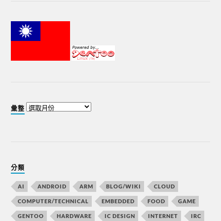
彙整
分類
AI
ANDROID
ARM
BLOG/WIKI
CLOUD
COMPUTER/TECHNICAL
EMBEDDED
FOOD
GAME
GENTOO
HARDWARE
IC DESIGN
INTERNET
IRC