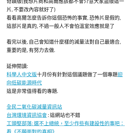
奇蹟版(我想片商和高爾應該都不會介意大家盜版這一
片, 不要改內容就好了)
看看高爾怎麼告訴你這個恐怖的事實, 恐怖片是假的,
這部片是真的, 不過一般人不會怕溫室效應就是了
看完以後, 自己會知道什麼樣的減量法對自己最適合,
重要的是, 有努力去做.
延伸閱讀:
科學人中文版
十月份有針對這個議題做了一個專題
迎
向低碳能源時代
這是非常值得看的專題.
全民二氧化碳減量資訊站
台灣環境資訊協會
: 這網站也不錯
工頭堅部落: 選不上總統，至少作些有建設性的事吧：
看《不願面對的真相》