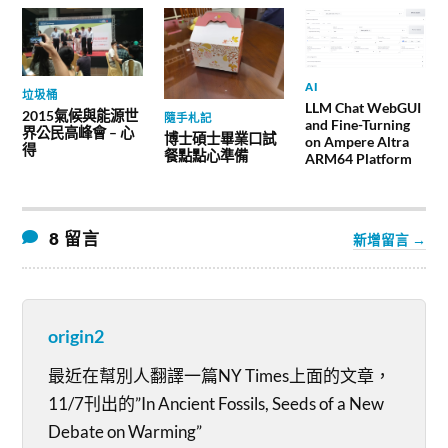
AI
垃圾桶
LLM Chat WebGUI
2015氣候與能源世
隨手札記
and Fine-Turning
界公民高峰會 – 心
博士碩士畢業口試
on Ampere Altra
得
餐點點心準備
ARM64 Platform
8 留言
新增留言 →
origin2
最近在幫別人翻譯一篇NY Times上面的文章，
11/7刊出的”In Ancient Fossils, Seeds of a New
Debate on Warming”