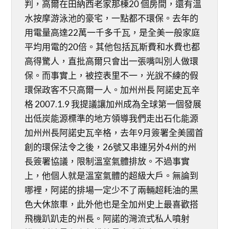
判，高爾在田納西老家那棟20 個房間，還有溫
水按摩游泳池的豪宅，一點都不環保。去年的
用電量高達22萬一千多千瓦，是全美一般家庭
平均用電的20倍。其他包括瓦斯費和水費也都
高得驚人，直批高爾只會出一張嘴叫別人做環
保。而事實上，被控表里不一，光說不練的假
環保政客不只高爾一人。加州州長 阿諾史瓦辛
格 2007.1.9 我提議讓加州成為全球第一個發展
出低炭能源標準的地方領導我們走出石化能源
加州州長阿諾史瓦辛格，去年9月簽署全美國首
創的環保法令之後，26號又串連另外4州的州
長簽署協議，限制溫室氣體排放。不過事實
上，他個人就是溫室氣體的超級大戶。無論到
哪裡，阿諾的排場一定少不了兩輛超耗油的黑
色大休旅車，此外他也是全加州史上最喜歡搭
飛機趴趴走的州長。阿諾的灣流式私人噴射