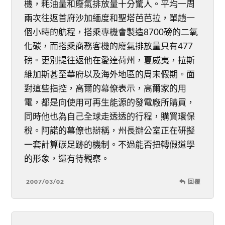
機，耗油量和廢氣排放量十分驚人。平均一周
兩次往返首府沙加緬度和聖塔芭芭拉，單趟一
個小時的航程，搭乘專機會製造8700磅的二氧
化碳，而搭乘商務客機的廢氣排放量只有477
磅。更別提往返他在愛達荷州，夏威夷，拉斯
維加斯甚至華府以及海外地區的周末假期。面
對這些指控，高爾的幕僚表示，高爾家的用
電，都是向使用可再生能源的發電廠所購買，
同時他也為自己全球走透透的行程，購買環保
稅。阿諾的幕僚也辯稱，州長辦公室正在研擬
一套計算碳足跡的機制。不過能否扭轉假道學
的形象，還有待觀察。
2007/03/02
回覆