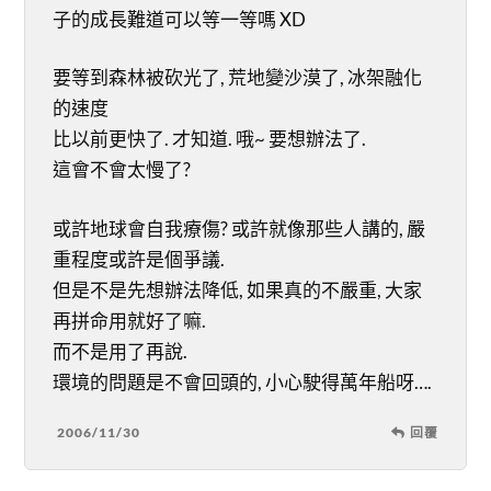
子的成長難道可以等一等嗎 XD
要等到森林被砍光了, 荒地變沙漠了, 冰架融化
的速度
比以前更快了. 才知道. 哦~ 要想辦法了.
這會不會太慢了?
或許地球會自我療傷? 或許就像那些人講的, 嚴
重程度或許是個爭議.
但是不是先想辦法降低, 如果真的不嚴重, 大家
再拼命用就好了嘛.
而不是用了再說.
環境的問題是不會回頭的, 小心駛得萬年船呀….
2006/11/30
回覆