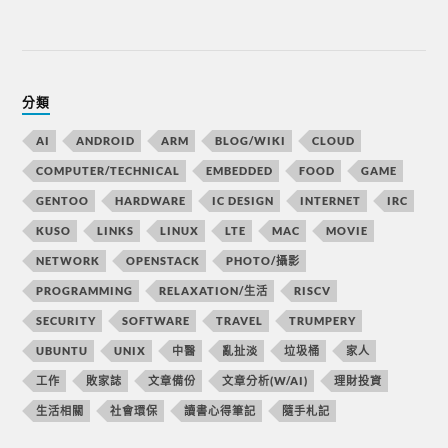
分類
AI
ANDROID
ARM
BLOG/WIKI
CLOUD
COMPUTER/TECHNICAL
EMBEDDED
FOOD
GAME
GENTOO
HARDWARE
IC DESIGN
INTERNET
IRC
KUSO
LINKS
LINUX
LTE
MAC
MOVIE
NETWORK
OPENSTACK
PHOTO/攝影
PROGRAMMING
RELAXATION/生活
RISCV
SECURITY
SOFTWARE
TRAVEL
TRUMPERY
UBUNTU
UNIX
中醫
亂扯淡
垃圾桶
家人
工作
敗家誌
文章備份
文章分析(W/AI)
理財投資
生活相關
社會環保
讀書心得筆記
隨手札記