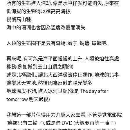
所有的生態進入浩劫, 像是水筆仔就可能消失, 原來在
低海拔的生物得以進高高海拔
侵襲高山種.
海中的珊瑚也會因為溫度改變而消失.
人類的生態圈不是只有蒼蠅, 蚊子, 螞蟻, 蟑螂吧.
再來呢, 有可能是海平面慢慢的上升, 人類被迫往高處
移動(例如搬到玉山山頂之類的)
或是北極融化, 讓北大西洋暖流停止運作, 地球的北半
邊變冰天雪地, 然後因為反射的陽光變多
地球溫度不夠, 進入冰河世紀(像是 The day after
tomorrow 明天過後)
我想這一部片值得用力介紹大家去看, 不管是進電影院
(應該只有二輪了), 或是借 DVD (大概要再等一陣子)