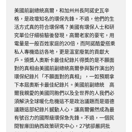
美國前副總統高爾，和加州州長阿諾史瓦辛
格，是政壇知名的環保先鋒。不過，他們的生
活方式真的符合環保嗎？美國有環保人士和研
究單位仔細檢驗後發現，高爾老家的豪宅，用
電量是一般百姓家庭的20倍，而阿諾酷愛搭乘
私人專機造訪各地，更是溫室廢氣的貢獻大
戶。頒獎人奧斯卡最佳紀錄片得獎的是不願面
對的真相由美國前副總統高爾參與製作演出的
環保紀錄片「不願面對的真相」，一如預期拿
下本屆奧斯卡最佳紀錄片。美國前副總統 高
爾我親愛的美國同胞們以及全世界的人我們必
須解決全球暖化危機這不是政治議題而是道德
議題這部紀錄片撼動人心，讓高爾儼然成為最
有號召力的國際級環保急先鋒。不過，一個民
間智庫田納西政策研究中心，27號卻嚴詞批