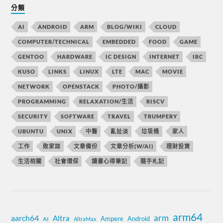
分類
AI
ANDROID
ARM
BLOG/WIKI
CLOUD
COMPUTER/TECHNICAL
EMBEDDED
FOOD
GAME
GENTOO
HARDWARE
IC DESIGN
INTERNET
IRC
KUSO
LINKS
LINUX
LTE
MAC
MOVIE
NETWORK
OPENSTACK
PHOTO/攝影
PROGRAMMING
RELAXATION/生活
RISCV
SECURITY
SOFTWARE
TRAVEL
TRUMPERY
UBUNTU
UNIX
中醫
亂扯淡
垃圾桶
家人
工作
敗家誌
文章備份
文章分析(W/AI)
理財投資
生活相關
社會環保
讀書心得筆記
隨手札記
arm64
aarch64
arm
Altra
Ampere
Android
AI
AltraMax