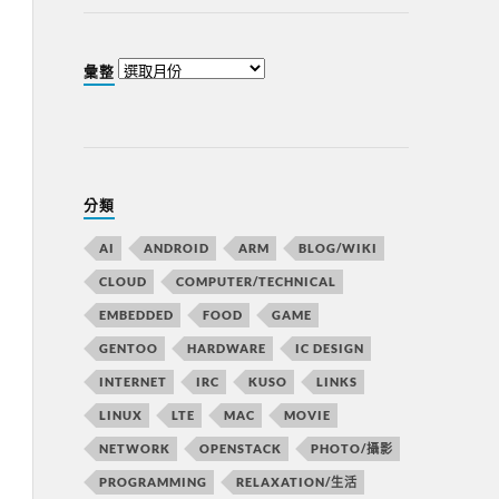
彙整
分類
AI
ANDROID
ARM
BLOG/WIKI
CLOUD
COMPUTER/TECHNICAL
EMBEDDED
FOOD
GAME
GENTOO
HARDWARE
IC DESIGN
INTERNET
IRC
KUSO
LINKS
LINUX
LTE
MAC
MOVIE
NETWORK
OPENSTACK
PHOTO/攝影
PROGRAMMING
RELAXATION/生活