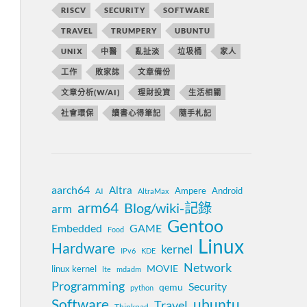
RISCV
SECURITY
SOFTWARE
TRAVEL
TRUMPERY
UBUNTU
UNIX
中醫
亂扯淡
垃圾桶
家人
工作
敗家誌
文章備份
文章分析(W/AI)
理財投資
生活相關
社會環保
讀書心得筆記
隨手札記
aarch64
Altra
Ampere
Android
AI
AltraMax
arm64
Blog/wiki-記錄
arm
Gentoo
Embedded
GAME
Food
Linux
Hardware
kernel
IPv6
KDE
Network
MOVIE
linux kernel
lte
mdadm
Programming
Security
qemu
python
Software
ubuntu
Travel
Thinkpad