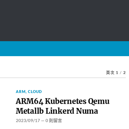
頁次 1
/
2
ARM
,
CLOUD
ARM64 Kubernetes Qemu
Metallb Linkerd Numa
2023/09/17
—
0 則留言