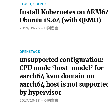
CLOUD
,
UBUNTU
Install Kubernetes on ARM6
Ubuntu 18.04 (with QEMU)
2019/09/25
—
0 則留言
OPENSTACK
unsupported configuration:
CPU mode ‘host-model’ for
aarch64 kvm domain on
aarch64 host is not supporte
by hypervisor
2017/10/18
—
0 則留言