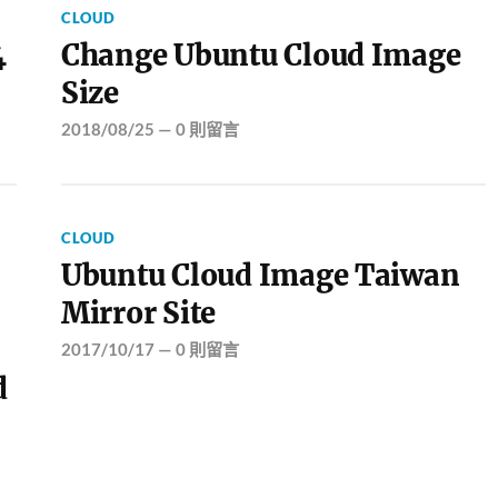
CLOUD
4
Change Ubuntu Cloud Image
Size
2018/08/25
—
0 則留言
CLOUD
Ubuntu Cloud Image Taiwan
Mirror Site
2017/10/17
—
0 則留言
d