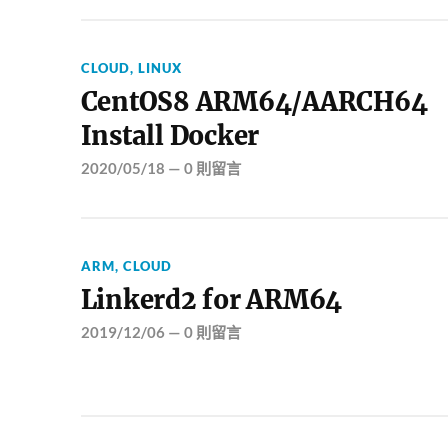
CLOUD
,
LINUX
CentOS8 ARM64/AARCH64
Install Docker
2020/05/18
—
0 則留言
ARM
,
CLOUD
Linkerd2 for ARM64
2019/12/06
—
0 則留言