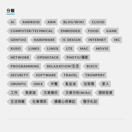
分類
AI
ANDROID
ARM
BLOG/WIKI
CLOUD
COMPUTER/TECHNICAL
EMBEDDED
FOOD
GAME
GENTOO
HARDWARE
IC DESIGN
INTERNET
IRC
KUSO
LINKS
LINUX
LTE
MAC
MOVIE
NETWORK
OPENSTACK
PHOTO/攝影
PROGRAMMING
RELAXATION/生活
RISCV
SECURITY
SOFTWARE
TRAVEL
TRUMPERY
UBUNTU
UNIX
中醫
亂扯淡
垃圾桶
家人
工作
敗家誌
文章備份
文章分析(W/AI)
理財投資
生活相關
社會環保
讀書心得筆記
隨手札記