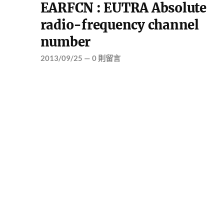
EARFCN : EUTRA Absolute
radio-frequency channel
number
2013/09/25
—
0 則留言