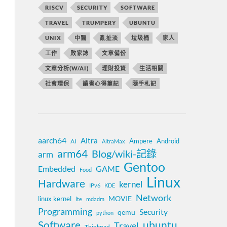
RISCV
SECURITY
SOFTWARE
TRAVEL
TRUMPERY
UBUNTU
UNIX
中醫
亂扯淡
垃圾桶
家人
工作
敗家誌
文章備份
文章分析(W/AI)
理財投資
生活相關
社會環保
讀書心得筆記
隨手札記
aarch64
Altra
Ampere
Android
AI
AltraMax
arm64
Blog/wiki-記錄
arm
Gentoo
Embedded
GAME
Food
Linux
Hardware
kernel
IPv6
KDE
Network
MOVIE
linux kernel
lte
mdadm
Programming
Security
qemu
python
Software
ubuntu
Travel
Thinkpad