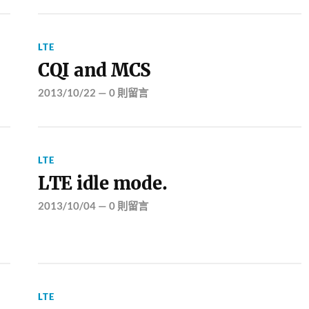
LTE
CQI and MCS
2013/10/22
—
0 則留言
LTE
LTE idle mode.
2013/10/04
—
0 則留言
LTE