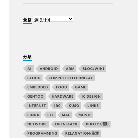
彙整
分類
AI
ANDROID
ARM
BLOG/WIKI
CLOUD
COMPUTER/TECHNICAL
EMBEDDED
FOOD
GAME
GENTOO
HARDWARE
IC DESIGN
INTERNET
IRC
KUSO
LINKS
LINUX
LTE
MAC
MOVIE
NETWORK
OPENSTACK
PHOTO/攝影
PROGRAMMING
RELAXATION/生活