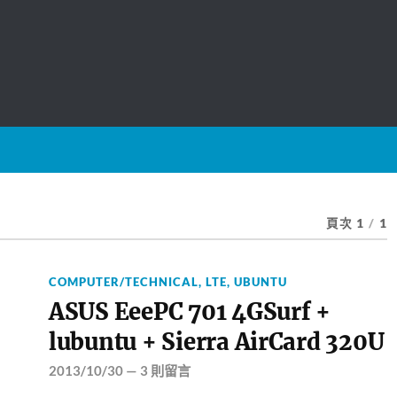
頁次 1
/
1
COMPUTER/TECHNICAL
,
LTE
,
UBUNTU
ASUS EeePC 701 4GSurf +
lubuntu + Sierra AirCard 320U
2013/10/30
—
3 則留言