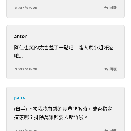
2007/09/28
回覆
anton
阿仁也笑的太害羞了一點吧….離人家小姐好遠
哦….
2007/09/28
回覆
jserv
(舉手) 下次我找有錢劉長輩吃飯時，能否指定
這家呢？排除萬難都要去新竹啦。
2007/09/29
回覆