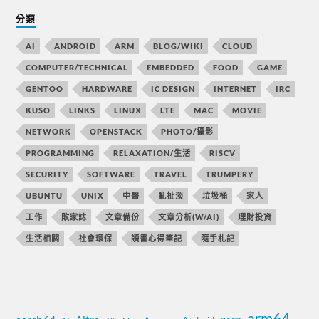
分類
AI
ANDROID
ARM
BLOG/WIKI
CLOUD
COMPUTER/TECHNICAL
EMBEDDED
FOOD
GAME
GENTOO
HARDWARE
IC DESIGN
INTERNET
IRC
KUSO
LINKS
LINUX
LTE
MAC
MOVIE
NETWORK
OPENSTACK
PHOTO/攝影
PROGRAMMING
RELAXATION/生活
RISCV
SECURITY
SOFTWARE
TRAVEL
TRUMPERY
UBUNTU
UNIX
中醫
亂扯淡
垃圾桶
家人
工作
敗家誌
文章備份
文章分析(W/AI)
理財投資
生活相關
社會環保
讀書心得筆記
隨手札記
arm64