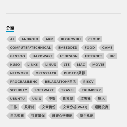
分類
AI
ANDROID
ARM
BLOG/WIKI
CLOUD
COMPUTER/TECHNICAL
EMBEDDED
FOOD
GAME
GENTOO
HARDWARE
IC DESIGN
INTERNET
IRC
KUSO
LINKS
LINUX
LTE
MAC
MOVIE
NETWORK
OPENSTACK
PHOTO/攝影
PROGRAMMING
RELAXATION/生活
RISCV
SECURITY
SOFTWARE
TRAVEL
TRUMPERY
UBUNTU
UNIX
中醫
亂扯淡
垃圾桶
家人
工作
敗家誌
文章備份
文章分析(W/AI)
理財投資
生活相關
社會環保
讀書心得筆記
隨手札記