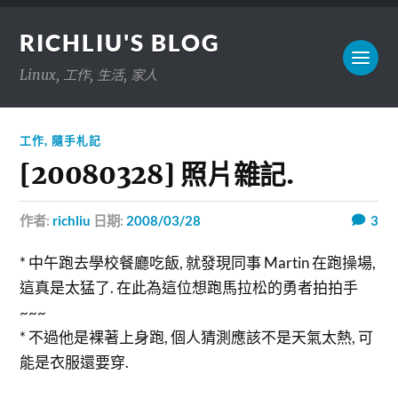
RICHLIU'S BLOG
Linux, 工作, 生活, 家人
工作
,
隨手札記
[20080328] 照片雜記.
作者:
richliu
日期:
2008/03/28
3
* 中午跑去學校餐廳吃飯, 就發現同事 Martin 在跑操場,
這真是太猛了. 在此為這位想跑馬拉松的勇者拍拍手
~~~
* 不過他是裸著上身跑, 個人猜測應該不是天氣太熱, 可
能是衣服還要穿.