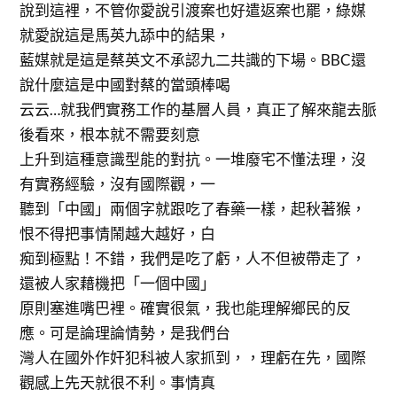
說到這裡，不管你愛說引渡案也好遣返案也罷，綠媒
就愛說這是馬英九舔中的結果，
藍媒就是這是蔡英文不承認九二共識的下場。BBC還
說什麼這是中國對蔡的當頭棒喝
云云…就我們實務工作的基層人員，真正了解來龍去脈
後看來，根本就不需要刻意
上升到這種意識型能的對抗。一堆廢宅不懂法理，沒
有實務經驗，沒有國際觀，一
聽到「中國」兩個字就跟吃了春藥一樣，起秋著猴，
恨不得把事情鬧越大越好，白
痴到極點！不錯，我們是吃了虧，人不但被帶走了，
還被人家藉機把「一個中國」
原則塞進嘴巴裡。確實很氣，我也能理解鄉民的反
應。可是論理論情勢，是我們台
灣人在國外作奸犯科被人家抓到，，理虧在先，國際
觀感上先天就很不利。事情真