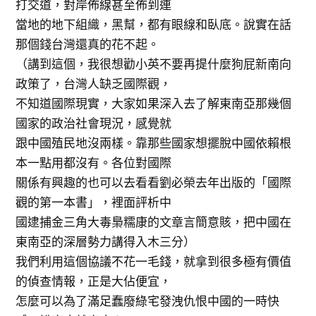
打交道，對岸佈線甚至佈到連
當地的地下組織，黑幫，都有眼線和臥底。說實在話
那個錢台灣還真的花不起。
（講到這個，我很想勸小英不要再提什麼狗屁新南向
政策了，台灣人缺乏國際觀，
不知道國際現實，大家如果深入去了解東南亞那幾個
國家的政治社會現況，感覺就
跟中國殖民地沒兩樣。靠那些國家想擺脫中國依賴根
本一點用都沒有。各位對國際
關係有興趣的也可以去看看劉必榮去年出版的「國際
觀的第一本書」，裡面評析中
國逮捕金三角大毒梟糯康的文章言簡意賅，把中國在
東南亞的深層勢力講得入木三分）
我們利用這個協議不花一毛錢，就拿到很多極有價值
的偵查情報，正是大佔便宜，
怎麼可以為了滿足蠢廢綠宅發洩仇恨中國的一時快