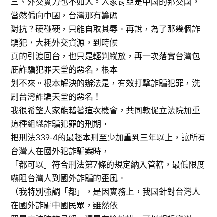
三、外交實力也不如人。人家肯亞是中國的邦交國，
當然偏向中國，台灣那有籌碼
對抗？硬碰硬，只能自取其辱。再說，為了那幾個詐
騙犯，大耗外交資源，到時候
真的引渡回台，也只是輕判縱放，再一次落實台灣包
庇詐騙犯罪天堂的惡名，根本
划不來。根本解決的辦法是，有效打擊詐騙犯罪，洗
刷台灣詐騙天堂的惡名！
我很希望大家能藉著這次機會，共同敦促立法院加重
這種組織詐騙犯罪的刑期，
把刑法339-4的最輕本刑至少加重到三年以上，讓所有
台灣人在國外犯詐騙案時，
「都可以」符合刑法第7條的規定納入管轄，最低限度
嚇阻台灣人到國外詐騙的歪風。
（我特別強調「都」，是因實務上，我國針對台灣人
在國外詐騙中國民眾，雖然依