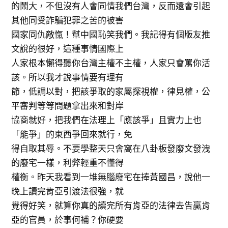
的鬧大，不但沒有人會同情我們台灣，反而還會引起
其他同受詐騙犯罪之苦的被害
國家同仇敵愾！幫中國恥笑我們。我記得有個版友推
文說的很好，這種事情國際上
人家根本懶得聽你台灣主權不主權，人家只會罵你活
該。所以我才說事情要有理有
節，低調以對，把該爭取的家屬探視權，律見權，公
平審判等等問題拿出來和對岸
協商就好，把我們在法理上「應該爭」且實力上也
「能爭」的東西爭回來就行，免
得自取其辱。不要學整天只會窩在八卦板發廢文發洩
的廢宅一樣，利弊輕重不懂得
權衡。昨天我看到一堆無腦廢宅在捧黃國昌，說他一
晚上讀完肯亞引渡法很強，就
覺得好笑，就算你真的讀完所有肯亞的法律去告贏肯
亞的官員，於事何補？你硬要