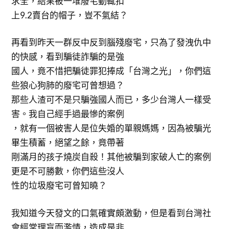
求全，結果被一堆廢宅動輒扣
上9.2賣台的帽子，豈不氣結？
再看到昨天一群反中反到腦殘廢宅，只為了發洩仇中
的快感，看到騙徒詐騙的是強
國人，竟不惜把騙徒罪犯捧成「台灣之光」，你們這
些狼心狗肺的廢宅可曾想過？
那些人渣可不是只騙強國人而已，多少台灣人一樣受
害。我自己經手過最慘的案例
，就有一個被害人是位失婚的單親媽媽，因為被騙光
畢生積蓄，絕望之餘，竟帶著
剛滿月的孩子燒炭自殺！其他被騙到家破人亡的案例
更是不可勝數，你們這些沒人
性的垃圾廢宅可曾知曉？
我知道今天發文的口氣確實頗激動，但是看到台灣社
會經常理盲而濫情，造成是非