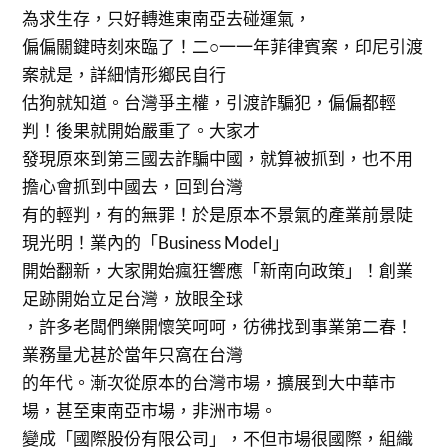
為求生存，只好轉進東南亞去碰運氣，
偏偏關鍵時刻來臨了！二○一一年菲律賓案，印尼引渡
案就是，詳細情形鄉民自行
估狗就知道。台灣爭主權，引渡詐騙犯，偏偏都輕
判！後果就開始嚴重了。大家才
發現原來到第三國去詐騙中國，就算被抓到，也不用
擔心會抓到中國去，回到台灣
有的輕判，有的無罪！於是原本不景氣的產業前景陡
現光明！業內的「Business Model」
開始翻新，大家開始瘋狂響應「新南向政策」！創業
足跡開始立足台灣，放眼全球
，許多老闆們樂開懷笑呵呵，彷彿找到事業第二春！
業務量尤甚於當年只窩在台灣
的年代。漸次從原本的台灣市場，擴展到大中華市
場，甚至東南亞市場，非洲市場。
變成「國際股份有限公司」，不但市場很國際，組織