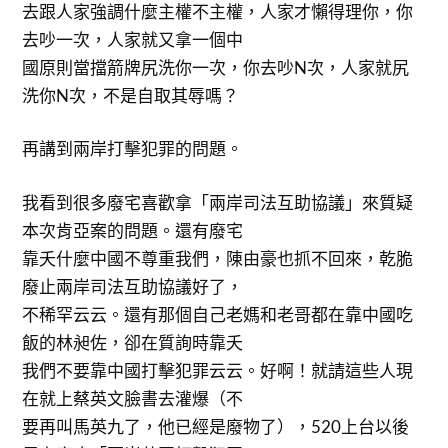
去跟人家強調什麼主權不主權，人家才懶得理你，你
去吵一次，人家就又拿一個中
國原則當擋箭牌尻洗你一次，你去吵N次，人家就尻
洗你N次，不是自取其辱嗎？
再講到兩岸打擊犯罪的問題。
我看到很多廢宅喜歡拿「兩岸司法互助協議」來質疑
本次肯亞案的問題。還有廢宅
靠夭什麼中國不尊重我們，陳由豪也抓不回來，乾脆
廢止兩岸司法互助協議好了，
不稀罕云云。還有那個自己老媽和老哥都在靠中國吃
飯的林昶佐，卻在質詢時靠夭
我們不要靠中國打擊犯罪云云。好啊！就請這些人現
在就上蔡英文臉書去灌爆（不
要再叫馬英九了，他已經是廢物了），520上台以後