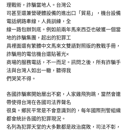
理戰術，詐騙當地人。台灣公
司甚至還兼營硬體設備的進出口「貿易」，機台設備
電話網路牽線，人員訓練，全
線一路包辦到底。例如前兩年馬來西亞也破獲一個當
地的詐騙集團，起出的犯罪工
具裡面還有繁體中文馬來文雙語對照版的教戰手冊，
詐騙用的電信機台還貼著光×
商場的服務電話，不一而足。訊問之後，所有詐騙手
法與台灣人如出一轍，聽得我
們哭笑不得。
各國詐騙案開始層出不窮，人家雞飛狗跳，當然會連
帶使得台灣在各國司法界聲名
很臭。鄉民平常是不會意識到的，每年國際刑警組織
都會統計各國的犯罪現況。
名列為犯罪天堂的大多數都是政治腐敗，司法不彰，