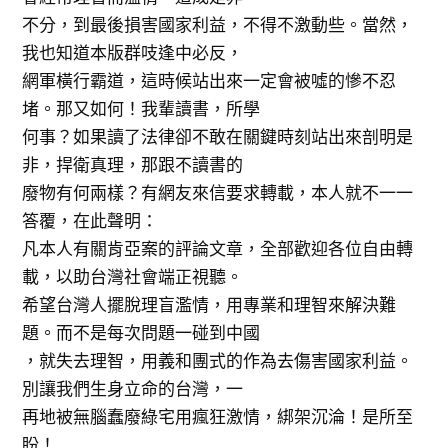
不分，到最後損害國家利益，不得不激動些。當然，
我也知道本版群吱逢中必反，
網軍橫行霸道，這時候站出來一定會被噓的慘不忍
堵。那又如何！我輩讀書，所學
何事？如果讀了法律卻不敢在關鍵時刻站出來剖明是
非，捍衛真理，那跟不讀書的
廢物有何兩樣？有網友來信要求轉載，本人就不一一
答覆，在此聲明：
凡本人有關肯亞案的評論文章，全部歡迎各位自由轉
載，以助台灣社會端正視聽。
希望台灣人擺脫理盲濫情，用專業和理智來解決難
題。而不是每次問題一碰到中國
，就失去理智，用義和團式的作為去傷害國家利益。
別讓我們生身立命的台灣，一
再地被無腦蠢廢綠宅用瘋狂激情，綁架沉淪！是所至
盼！