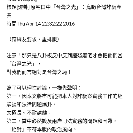
標題[爆卦] 廢宅口中「台灣之光」：鳥瞰台灣詐騙產
業
時間Thu Apr 14 22:32:22 2016
（應網友要求，重排版）
注意！那只是八卦板反中反到腦殘廢宅才會把他們當
「台灣之光」，
對我們而言絕對是台灣之恥！
為了可以理性討論，一樣先聲明：
第一，因本文將盡可能把本人對詐騙案實務工作的經
驗談和法律問題爆卦，
文極長。不耐請離。
第二，當中必然談及兩岸司法實務的問題和困難，
「絕對」不符本版的政治風向。