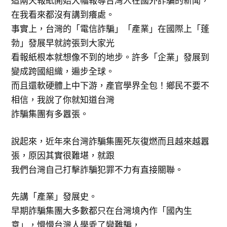
這兩天報紙開始大幅報導台灣人在國外詐騙的新聞，
在我看來都沒有講到癢處。
事實上，台灣的「電信詐騙」「產業」在國際上「蓬
勃」發展早就誇張到大家光
看報紙根本就想像不到的地步。許多「企業」發展到
變成跨國組織，遍步全球。
而且還軟硬體上中下游，產官學界全包！鄉民不要不
相信，我說了你就知道台灣
詐騙集團有多囂張。
說起來，近年來台灣詐騙集團死灰復燃而且越來越囂
張，原因其實很難堪，就跟
我們台灣自己打擊詐騙犯罪不力有直接關聯。
先講「產業」發展史。
早期詐騙集團大多數都只在台灣境內作「國內生
意」，慢慢台灣人學乖了變難騙，