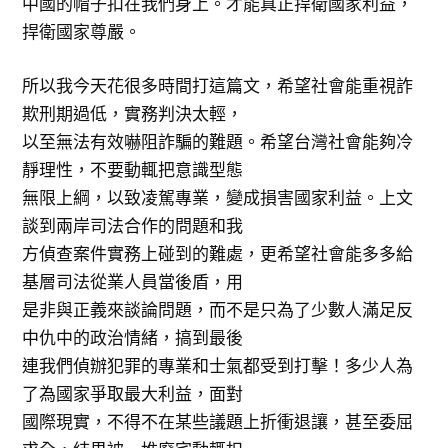
中國的帽子扣在我們身上。才能真正捍衛國家利益，
捍衛國家尊嚴。
所以我今天花很多時間打這篇文，希望社會能重視詐
欺刑期過低，實務判決太輕，
以至無法有效嚇阻詐騙的難題。希望台灣社會能夠冷
靜理性，不要動輒把意識型態
無限上綱，以致凌駕專業，變成損害國家利益。上文
談到兩岸司法合作的問題和我
方偵查案件實務上碰到的難處，更希望社會能多多給
基層司法從業人員當後盾，用
是非與正義來談論問題，而不是只為了少數人滿足反
中仇中的政治情緒，搞到最後
連我們偵辦犯罪的專業和士氣都受到打擊！多少人為
了為國家爭取最大利益，面對
國際現實，不得不在某些議題上折衝退讓，甚至委屈