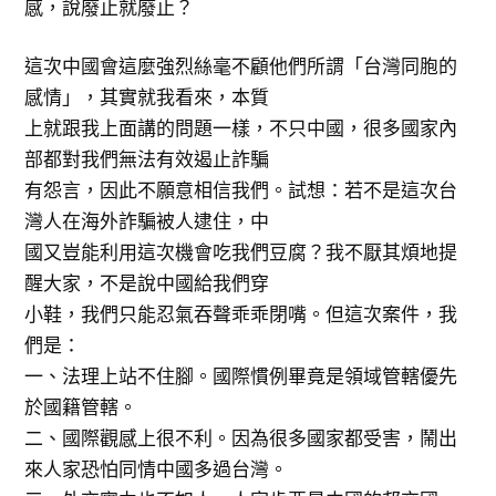
感，說廢止就廢止？
這次中國會這麼強烈絲毫不顧他們所謂「台灣同胞的
感情」，其實就我看來，本質
上就跟我上面講的問題一樣，不只中國，很多國家內
部都對我們無法有效遏止詐騙
有怨言，因此不願意相信我們。試想：若不是這次台
灣人在海外詐騙被人逮住，中
國又豈能利用這次機會吃我們豆腐？我不厭其煩地提
醒大家，不是說中國給我們穿
小鞋，我們只能忍氣吞聲乖乖閉嘴。但這次案件，我
們是：
一、法理上站不住腳。國際慣例畢竟是領域管轄優先
於國籍管轄。
二、國際觀感上很不利。因為很多國家都受害，鬧出
來人家恐怕同情中國多過台灣。