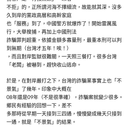
不拒」的，正所謂河海不擇細流，故能就其深。沒多
久到岸的黨政高層和高幹家庭
也「服務」到了，中國警方就爆炸了！開始雷厲風
行，大舉搜捕，再加上中國刑法
詐騙罪判超重，依據金額多寡量刑，最重本刑可以判
到無期（台灣才五年！唉！）
，而且對岸監獄很難關，一天照三餐打。很多台灣
「老闆」被嚇到，趕快收山逃命。
於是，在對岸嚴打之下，台灣的詐騙業事實上也「不
景氣」了幾年。印象中大概在
08年還是09年（不是很準確），詐騙案就變少很多。
鄉民有經驗的回想一下，差不
多那時從早期一天接到三四通，慢慢變成幾天只接到
一通，就是「不景氣」的結果。