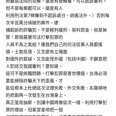
照最高法院的見解，還是有管轄權，可以起訴審判。
但不是每案都可以，還是有人
利用刑法第7條賺到不起訴處分，逍遙法外。）否則每
次辛苦萬分偵破的案件，逮
捕起訴的詐騙犯，不是輕判緩刑、易科罰金、就是無
罪！那個基層司法打擊犯罪的
人員不為之氣結？連我們自己的司法從業人員都搖
頭，士氣低落，又怎麼有立場面
對國外的質疑，又怎能怪外國（包括中國）不願意把
人犯送交我國審判？要知道，
這可不是統獨問題，打擊犯罪是普世價值。台灣必須
要能掃除詐騙天下的歪風，才
能從根本上杜絕這次法理失敗、外交失敗、名聲掃地
的悲劇再一次發生在台灣身上。
真正釜底抽薪，別讓中國再像這次一樣，利用打擊犯
罪的理由，冠冕堂皇地把一個