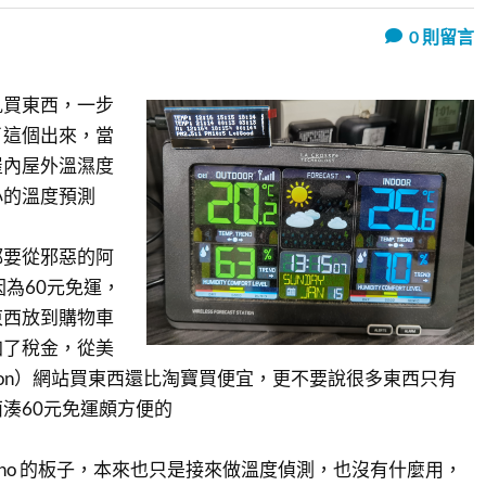
0
則留言
亂買東西，一步
了這個出來，當
屋內屋外溫濕度
小的溫度預測
都要從邪惡的阿
因為60元免運，
東西放到購物車
加了稅金，從美
zon）網站買東西還比淘寶買便宜，更不要說很多東西只有
湊60元免運頗方便的
uino 的板子，本來也只是接來做溫度偵測，也沒有什麼用，