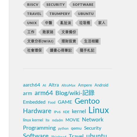
RISCV
SECURITY
SOFTWARE
TRAVEL
TRUMPERY
UBUNTU
UNIX
中醫
亂扯淡
垃圾桶
家人
工作
敗家誌
文章備份
文章分析(W/AI)
理財投資
生活相關
社會環保
讀書心得筆記
隨手札記
aarch64
Altra
Ampere
Android
AI
AltraMax
arm64
Blog/wiki-記錄
arm
Gentoo
Embedded
GAME
Food
Linux
Hardware
kernel
IPv6
KDE
Network
MOVIE
linux kernel
lte
mdadm
Programming
Security
qemu
python
Software
ubuntu
Travel
Thinkpad