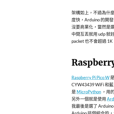
架構如上，不過為什麼要多
度快，Arduino 的
沒要商業化，當然是
中間互丟就用 udp
packet 也不會超過 1K
Raspberry
Raspberry Pi Pico W
是
CYW43439 WiFi 
是
MicroPython
，用
另外一個就是使用
Ard
我最後是選了 Arduin
Arduino 這個組合的