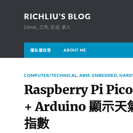
RICHLIU'S BLOG
Linux, 工作, 生活, 家人
隱私權政策
ABOUT ME
COMPUTER/TECHNICAL
,
ARM
,
EMBEDDED
,
HARD
Raspberry Pi Pic
+ Arduino 
指數