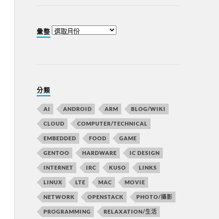
彙整
分類
AI
ANDROID
ARM
BLOG/WIKI
CLOUD
COMPUTER/TECHNICAL
EMBEDDED
FOOD
GAME
GENTOO
HARDWARE
IC DESIGN
INTERNET
IRC
KUSO
LINKS
LINUX
LTE
MAC
MOVIE
NETWORK
OPENSTACK
PHOTO/攝影
PROGRAMMING
RELAXATION/生活