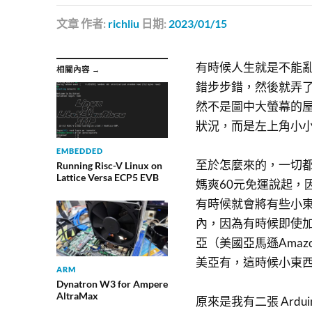
文章
作者:
richliu
日期:
2023/01/15
有時候人生就是不能
相關內容 →
錯步步錯，然後就弄
然不是圖中大螢幕的
狀況，而是左上角小
EMBEDDED
至於怎麼來的，一切
Running Risc-V Linux on
Lattice Versa ECP5 EVB
媽爽60元免運說起，
有時候就會將有些小
內，因為有時候即使
亞（美國亞馬遜Ama
美亞有，這時候小東西
ARM
Dynatron W3 for Ampere
AltraMax
原來是我有二張 Ard