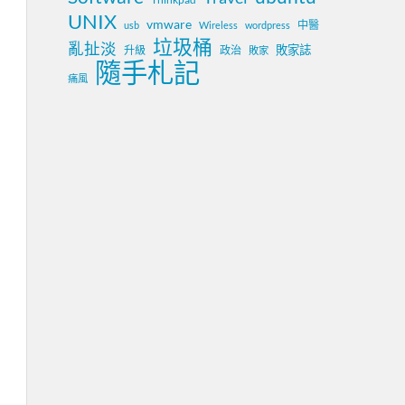
UNIX
vmware
中醫
usb
Wireless
wordpress
垃圾桶
亂扯淡
敗家誌
升級
政治
敗家
隨手札記
痛風