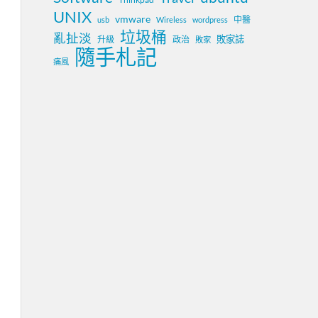
UNIX
vmware
中醫
usb
Wireless
wordpress
垃圾桶
亂扯淡
敗家誌
升級
政治
敗家
隨手札記
痛風