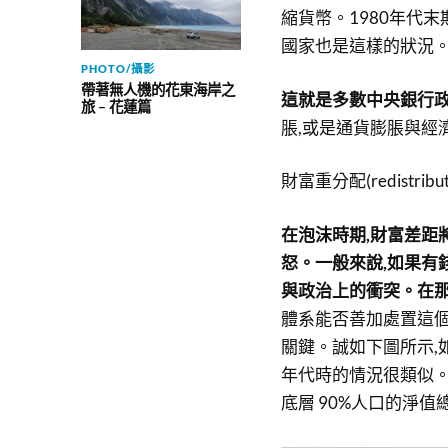
縮貨幣。1980年代末
國家也是這樣的狀況
PHOTO/攝影
帶著無人機的花東海岸之
這就是多數中央銀行
旅 – 花蓮篇
脹,或是通貨膨脹與經
財富重分配(redistribut
在泡沫時期,財富差距
怒。一般來說,如果有
與政治上的衝突。在那
體系能否善加處置這個
關鍵。誠如下圖所示,
年代時的情況很類似。在
底層 90%人口的淨值