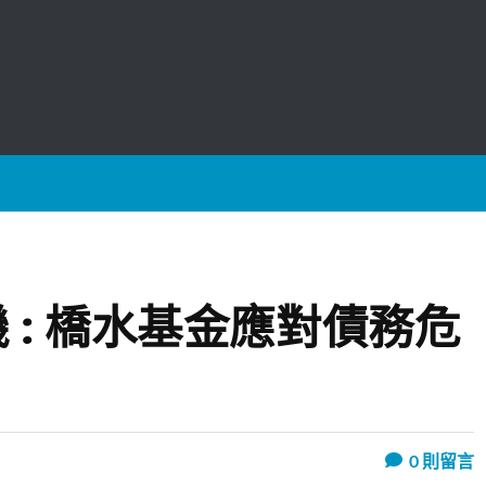
 : 橋水基金應對債務危
0
則留言