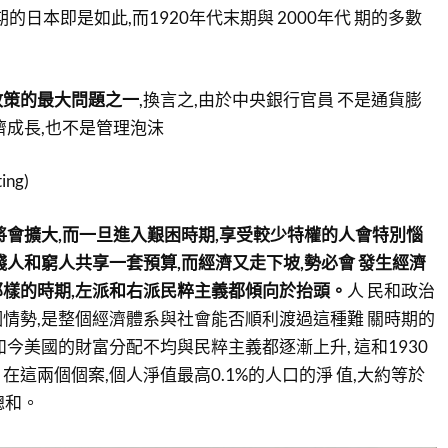
期的日本即是如此,而1920年代末期與 2000年代 期的多數
。
政策的最大問題之一
,換言之,由於中央銀行官員 不是通貨膨
濟成長,也不是管理泡沫
ing)
將會擴大,而一旦進入艱困時期,享受較少特權的人會特別惱
錢人和窮人共享一套預算,而經濟又走下坡,勢必會 發生經濟
樣的時期,左派和右派民粹主義都傾向於抬頭。
人 民和政治
情勢,是整個經濟體系與社會能否順利渡過這種難 關時期的
如今美國的財富分配不均與民粹主義都逐漸上升, 這和1930
這兩個個案,個人淨值最高0.1%的人口的淨 值,大約等於
總和。