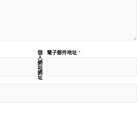
個
電子郵件地址
*
人
網
站
網
址