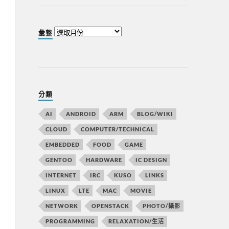
彙整
分類
AI
ANDROID
ARM
BLOG/WIKI
CLOUD
COMPUTER/TECHNICAL
EMBEDDED
FOOD
GAME
GENTOO
HARDWARE
IC DESIGN
INTERNET
IRC
KUSO
LINKS
LINUX
LTE
MAC
MOVIE
NETWORK
OPENSTACK
PHOTO/攝影
PROGRAMMING
RELAXATION/生活