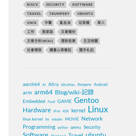
RISCV
SECURITY
SOFTWARE
TRAVEL
TRUMPERY
UBUNTU
UNIX
中醫
亂扯淡
垃圾桶
家人
工作
敗家誌
文章備份
文章分析(W/AI)
理財投資
生活相關
社會環保
讀書心得筆記
隨手札記
aarch64
Altra
Ampere
Android
AI
AltraMax
arm64
Blog/wiki-記錄
arm
Gentoo
Embedded
GAME
Food
Linux
Hardware
kernel
IPv6
KDE
Network
MOVIE
linux kernel
lte
mdadm
Programming
Security
qemu
python
Software
ubuntu
Travel
Thinkpad