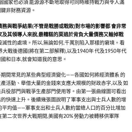
一個國家也必須 能源源不斷地取得可同時維持戰力與令人滿
關鍵非財務資源。
債務與戰爭結果(不管是戰勝或戰敗)對市場的影響都 會非常
家及其領導人來說,最糟糕的莫過於背負大量債務又輸掉戰
毀滅性的處境。所以,無論如何,千萬別陷入那樣的窘境。看
大戰後德國(將在第二部解釋),以及1940年 代及1950年代
國和日本,就會知道我的意思。
期間常見的某些典型經濟變化——各國如何將經濟體系 的
產活動、舉借大量的金錢來支應大規模的財政赤字,以及 如
供兵役部門與戰爭生產部門使用等。由第一張曲線圖可看出
出的快速上升。後續幾張圖說明了軍事支出與士兵人數的增
的平均值——軍事支出和士兵人數約當總人口的百分比增加
在第二次世界大戰期間,美國有20% 勞動力被轉移供軍隊