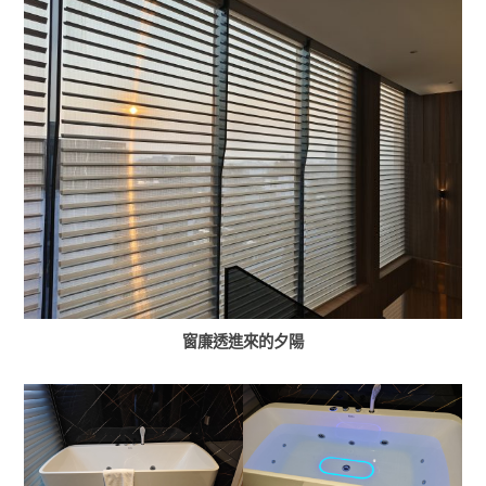
窗廉透進來的夕陽