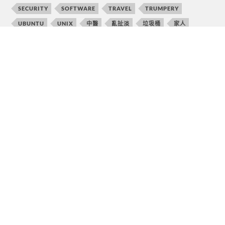
SECURITY
SOFTWARE
TRAVEL
TRUMPERY
UBUNTU
UNIX
中醫
亂扯淡
垃圾桶
家人
工作
敗家誌
文章備份
文章分析(W/AI)
理財投資
生活相關
社會環保
讀書心得筆記
隨手札記
arm64
aarch64
arm
Altra
Ampere
Android
AI
AltraMax
Gentoo
Blog/wiki-記錄
Embedded
GAME
Food
Linux
Hardware
kernel
linux kernel
IPv6
KDE
lte
Network
Programming
MOVIE
qemu
mdadm
python
Software
ubuntu
Travel
Security
Thinkpad
UNIX
亂扯淡
vmware
中醫
升級
usb
Wireless
wordpress
隨手札記
垃圾桶
敗家誌
政治
敗家
痛風