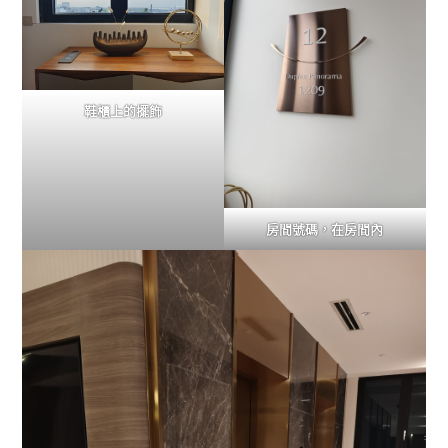
鞋櫃上的擺飾
房間號碼，在房間內