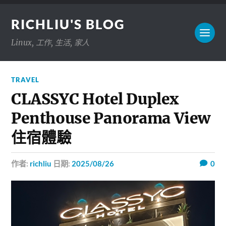
RICHLIU'S BLOG
Linux, 工作, 生活, 家人
TRAVEL
CLASSYC Hotel Duplex
Penthouse Panorama View
住宿體驗
作者:
richliu
日期:
2025/08/26
0