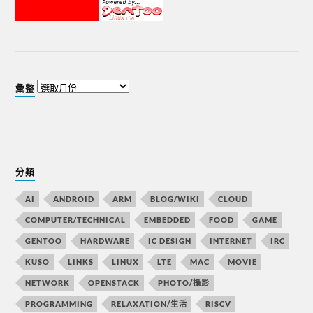
彙整
分類
AI
ANDROID
ARM
BLOG/WIKI
CLOUD
COMPUTER/TECHNICAL
EMBEDDED
FOOD
GAME
GENTOO
HARDWARE
IC DESIGN
INTERNET
IRC
KUSO
LINKS
LINUX
LTE
MAC
MOVIE
NETWORK
OPENSTACK
PHOTO/攝影
PROGRAMMING
RELAXATION/生活
RISCV