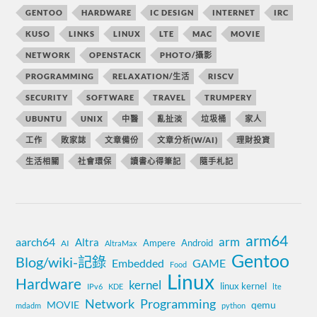
GENTOO
HARDWARE
IC DESIGN
INTERNET
IRC
KUSO
LINKS
LINUX
LTE
MAC
MOVIE
NETWORK
OPENSTACK
PHOTO/攝影
PROGRAMMING
RELAXATION/生活
RISCV
SECURITY
SOFTWARE
TRAVEL
TRUMPERY
UBUNTU
UNIX
中醫
亂扯淡
垃圾桶
家人
工作
敗家誌
文章備份
文章分析(W/AI)
理財投資
生活相關
社會環保
讀書心得筆記
隨手札記
arm64
aarch64
arm
Altra
Ampere
Android
AI
AltraMax
Gentoo
Blog/wiki-記錄
Embedded
GAME
Food
Linux
Hardware
kernel
linux kernel
IPv6
KDE
lte
Network
Programming
MOVIE
qemu
mdadm
python