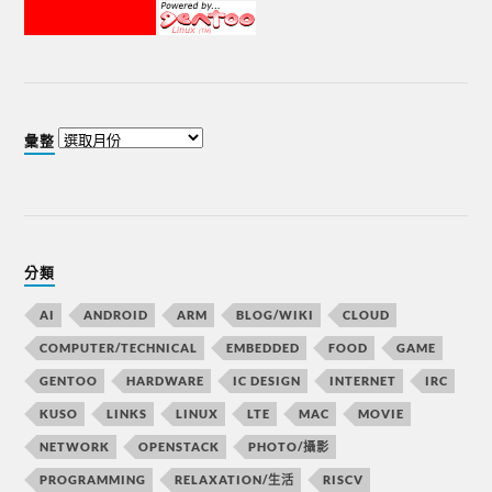
彙整
分類
AI
ANDROID
ARM
BLOG/WIKI
CLOUD
COMPUTER/TECHNICAL
EMBEDDED
FOOD
GAME
GENTOO
HARDWARE
IC DESIGN
INTERNET
IRC
KUSO
LINKS
LINUX
LTE
MAC
MOVIE
NETWORK
OPENSTACK
PHOTO/攝影
PROGRAMMING
RELAXATION/生活
RISCV