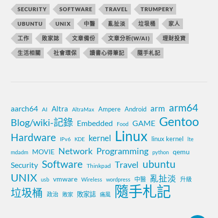
SECURITY
SOFTWARE
TRAVEL
TRUMPERY
UBUNTU
UNIX
中醫
亂扯淡
垃圾桶
家人
工作
敗家誌
文章備份
文章分析(W/AI)
理財投資
生活相關
社會環保
讀書心得筆記
隨手札記
arm64
aarch64
arm
Altra
Ampere
Android
AI
AltraMax
Gentoo
Blog/wiki-記錄
Embedded
GAME
Food
Linux
Hardware
kernel
linux kernel
IPv6
KDE
lte
Network
Programming
MOVIE
qemu
mdadm
python
Software
ubuntu
Travel
Security
Thinkpad
UNIX
亂扯淡
vmware
中醫
升級
usb
Wireless
wordpress
隨手札記
垃圾桶
敗家誌
政治
敗家
痛風