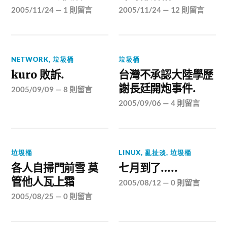
2005/11/24
—
1 則留言
2005/11/24
—
12 則留言
NETWORK
,
垃圾桶
垃圾桶
kuro 敗訴.
台灣不承認大陸學歷
謝長廷開炮事件.
2005/09/09
—
8 則留言
2005/09/06
—
4 則留言
垃圾桶
LINUX
,
亂扯淡
,
垃圾桶
各人自掃門前雪 莫
七月到了…..
管他人瓦上霜
2005/08/12
—
0 則留言
2005/08/25
—
0 則留言