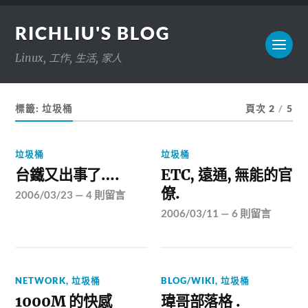
RICHLIU'S BLOG
Linux, 工作, 生活, 家人
標籤:
垃圾桶
頁次 2
/
5
垃圾桶
垃圾桶
台鐵又出事了….
ETC, 遠通, 無能的官
僚.
2006/03/23
—
4 則留言
2006/03/11
—
6 則留言
NETWORK
,
垃圾桶
BLOG/WIKI
,
垃圾桶
1000M 的快感
瑋哥部落格 .