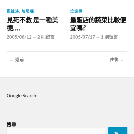
亂扯淡
,
垃圾桶
垃圾桶
見死不救 是一種美
量販店的蔬菜比較便
德….
宜嗎?
2005/08/12
—
2 則留言
2005/07/17
—
1 則留言
← 返前
往後 →
Google Search:
搜尋
搜