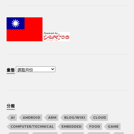
彙整
分類
AI
ANDROID
ARM
BLOG/WIKI
CLOUD
COMPUTER/TECHNICAL
EMBEDDED
FOOD
GAME