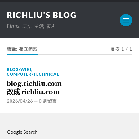
RICHLIU'S BLOG
Linux, 工作, 生活, 家人
標籤:
獨立網站
頁次 1
/
1
BLOG/WIKI
,
COMPUTER/TECHNICAL
blog.richliu.com
改成 richliu.com
2026/04/26
—
0 則留言
Google Search: