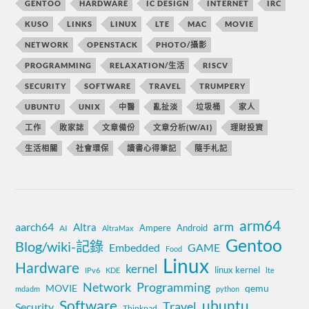
GENTOO
HARDWARE
IC DESIGN
INTERNET
IRC
KUSO
LINKS
LINUX
LTE
MAC
MOVIE
NETWORK
OPENSTACK
PHOTO/攝影
PROGRAMMING
RELAXATION/生活
RISCV
SECURITY
SOFTWARE
TRAVEL
TRUMPERY
UBUNTU
UNIX
中醫
亂扯淡
垃圾桶
家人
工作
敗家誌
文章備份
文章分析(W/AI)
理財投資
生活相關
社會環保
讀書心得筆記
隨手札記
arm64
aarch64
arm
Altra
Ampere
Android
AI
AltraMax
Gentoo
Blog/wiki-記錄
Embedded
GAME
Food
Linux
Hardware
kernel
linux kernel
IPv6
KDE
lte
Network
Programming
MOVIE
qemu
mdadm
python
Software
ubuntu
Travel
Security
Thinkpad