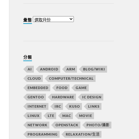
彙整
分類
AI
ANDROID
ARM
BLOG/WIKI
CLOUD
COMPUTER/TECHNICAL
EMBEDDED
FOOD
GAME
GENTOO
HARDWARE
IC DESIGN
INTERNET
IRC
KUSO
LINKS
LINUX
LTE
MAC
MOVIE
NETWORK
OPENSTACK
PHOTO/攝影
PROGRAMMING
RELAXATION/生活