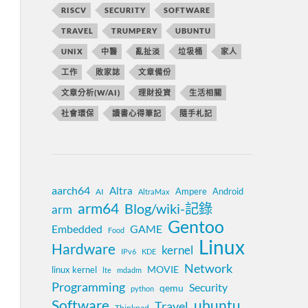
RISCV
SECURITY
SOFTWARE
TRAVEL
TRUMPERY
UBUNTU
UNIX
中醫
亂扯淡
垃圾桶
家人
工作
敗家誌
文章備份
文章分析(W/AI)
理財投資
生活相關
社會環保
讀書心得筆記
隨手札記
aarch64
Altra
Ampere
Android
AI
AltraMax
arm64
Blog/wiki-記錄
arm
Gentoo
Embedded
GAME
Food
Linux
Hardware
kernel
IPv6
KDE
Network
MOVIE
linux kernel
lte
mdadm
Programming
Security
qemu
python
Software
ubuntu
Travel
Thinkpad