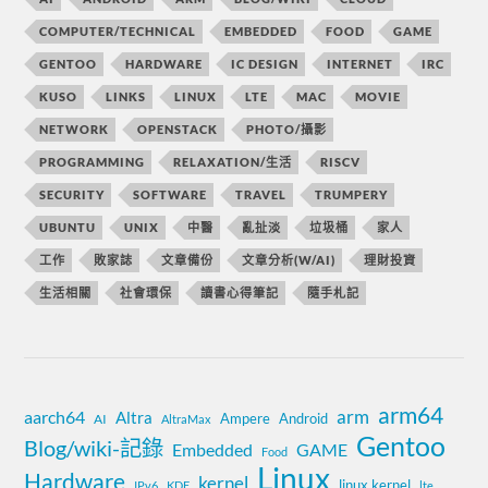
COMPUTER/TECHNICAL
EMBEDDED
FOOD
GAME
GENTOO
HARDWARE
IC DESIGN
INTERNET
IRC
KUSO
LINKS
LINUX
LTE
MAC
MOVIE
NETWORK
OPENSTACK
PHOTO/攝影
PROGRAMMING
RELAXATION/生活
RISCV
SECURITY
SOFTWARE
TRAVEL
TRUMPERY
UBUNTU
UNIX
中醫
亂扯淡
垃圾桶
家人
工作
敗家誌
文章備份
文章分析(W/AI)
理財投資
生活相關
社會環保
讀書心得筆記
隨手札記
arm64
aarch64
arm
Altra
Ampere
Android
AI
AltraMax
Gentoo
Blog/wiki-記錄
Embedded
GAME
Food
Linux
Hardware
kernel
linux kernel
IPv6
KDE
lte