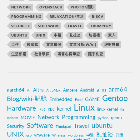
NETWORK
OPENSTACK
PHOTO/攝影
PROGRAMMING
RELAXATION/生活
RISCV
SECURITY
SOFTWARE
TRAVEL
TRUMPERY
UBUNTU
UNIX
中醫
亂扯淡
垃圾桶
家人
工作
敗家誌
文章備份
文章分析(W/AI)
理財投資
生活相關
社會環保
讀書心得筆記
隨手札記
arm64
aarch64
arm
Altra
Ampere
Android
AI
AltraMax
Gentoo
Blog/wiki-記錄
Embedded
GAME
Food
Linux
Hardware
kernel
linux kernel
IPv6
KDE
lte
Network
Programming
MOVIE
qemu
mdadm
python
Software
ubuntu
Travel
Security
Thinkpad
UNIX
亂扯淡
vmware
中醫
升級
usb
Wireless
wordpress