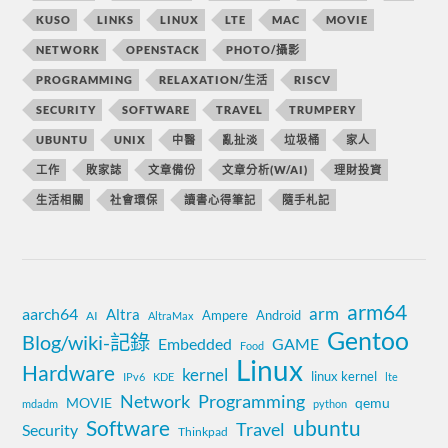
KUSO
LINKS
LINUX
LTE
MAC
MOVIE
NETWORK
OPENSTACK
PHOTO/攝影
PROGRAMMING
RELAXATION/生活
RISCV
SECURITY
SOFTWARE
TRAVEL
TRUMPERY
UBUNTU
UNIX
中醫
亂扯淡
垃圾桶
家人
工作
敗家誌
文章備份
文章分析(W/AI)
理財投資
生活相關
社會環保
讀書心得筆記
隨手札記
arm64
aarch64
arm
Altra
Ampere
Android
AI
AltraMax
Gentoo
Blog/wiki-記錄
Embedded
GAME
Food
Linux
Hardware
kernel
linux kernel
IPv6
KDE
lte
Network
Programming
MOVIE
qemu
mdadm
python
Software
ubuntu
Travel
Security
Thinkpad