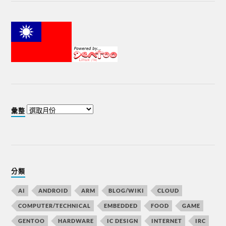
彙整
分類
AI
ANDROID
ARM
BLOG/WIKI
CLOUD
COMPUTER/TECHNICAL
EMBEDDED
FOOD
GAME
GENTOO
HARDWARE
IC DESIGN
INTERNET
IRC