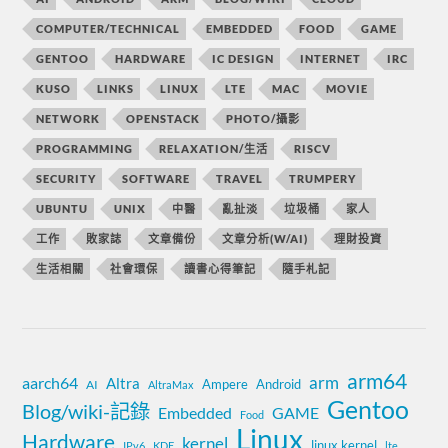
COMPUTER/TECHNICAL
EMBEDDED
FOOD
GAME
GENTOO
HARDWARE
IC DESIGN
INTERNET
IRC
KUSO
LINKS
LINUX
LTE
MAC
MOVIE
NETWORK
OPENSTACK
PHOTO/攝影
PROGRAMMING
RELAXATION/生活
RISCV
SECURITY
SOFTWARE
TRAVEL
TRUMPERY
UBUNTU
UNIX
中醫
亂扯淡
垃圾桶
家人
工作
敗家誌
文章備份
文章分析(W/AI)
理財投資
生活相關
社會環保
讀書心得筆記
隨手札記
arm64
aarch64
arm
Altra
Ampere
Android
AI
AltraMax
Gentoo
Blog/wiki-記錄
Embedded
GAME
Food
Linux
Hardware
kernel
linux kernel
IPv6
KDE
lte