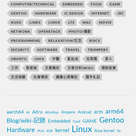
COMPUTER/TECHNICAL
EMBEDDED
FOOD
GAME
GENTOO
HARDWARE
IC DESIGN
INTERNET
IRC
KUSO
LINKS
LINUX
LTE
MAC
MOVIE
NETWORK
OPENSTACK
PHOTO/攝影
PROGRAMMING
RELAXATION/生活
RISCV
SECURITY
SOFTWARE
TRAVEL
TRUMPERY
UBUNTU
UNIX
中醫
亂扯淡
垃圾桶
家人
工作
敗家誌
文章備份
文章分析(W/AI)
理財投資
生活相關
社會環保
讀書心得筆記
隨手札記
arm64
aarch64
arm
Altra
Ampere
Android
AI
AltraMax
Gentoo
Blog/wiki-記錄
Embedded
GAME
Food
Linux
Hardware
kernel
linux kernel
IPv6
KDE
lte