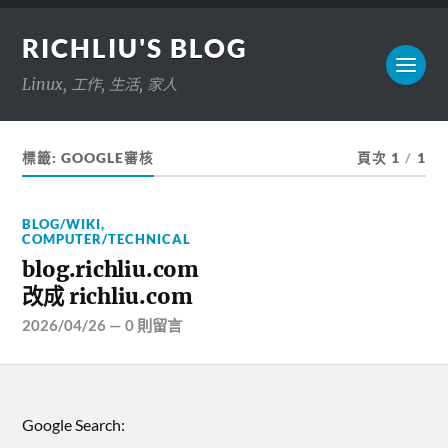
RICHLIU'S BLOG
Linux, 工作, 生活, 家人
標籤:
GOOGLE審核
頁次 1
/
1
BLOG/WIKI
,
COMPUTER/TECHNICAL
blog.richliu.com
改成 richliu.com
2026/04/26
—
0 則留言
Google Search: