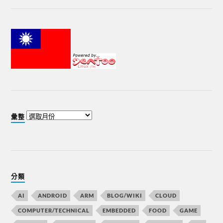
彙整
分類
AI
ANDROID
ARM
BLOG/WIKI
CLOUD
COMPUTER/TECHNICAL
EMBEDDED
FOOD
GAME