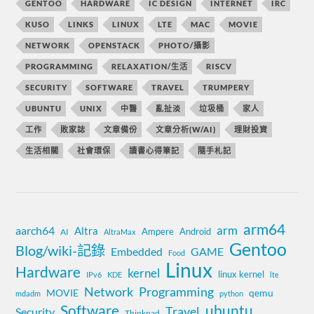
GENTOO
HARDWARE
IC DESIGN
INTERNET
IRC
KUSO
LINKS
LINUX
LTE
MAC
MOVIE
NETWORK
OPENSTACK
PHOTO/攝影
PROGRAMMING
RELAXATION/生活
RISCV
SECURITY
SOFTWARE
TRAVEL
TRUMPERY
UBUNTU
UNIX
中醫
亂扯淡
垃圾桶
家人
工作
敗家誌
文章備份
文章分析(W/AI)
理財投資
生活相關
社會環保
讀書心得筆記
隨手札記
arm64
aarch64
arm
Altra
Ampere
Android
AI
AltraMax
Gentoo
Blog/wiki-記錄
Embedded
GAME
Food
Linux
Hardware
kernel
linux kernel
IPv6
KDE
lte
Network
Programming
MOVIE
qemu
mdadm
python
Software
ubuntu
Travel
Security
Thinkpad