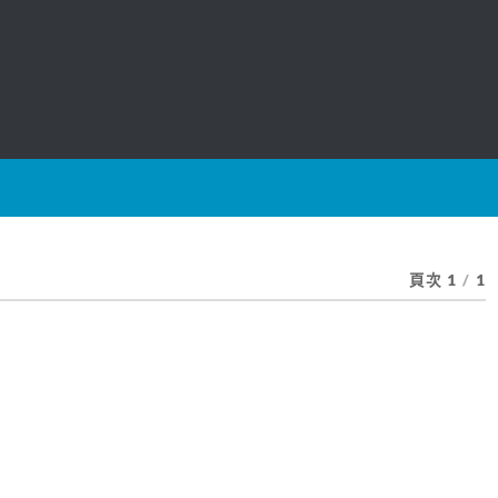
頁次 1
/
1