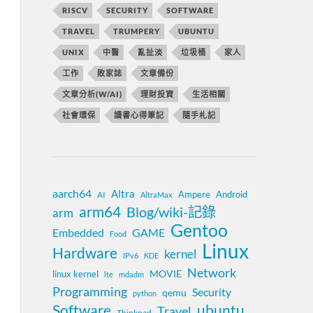
RISCV
SECURITY
SOFTWARE
TRAVEL
TRUMPERY
UBUNTU
UNIX
中醫
亂扯淡
垃圾桶
家人
工作
敗家誌
文章備份
文章分析(W/AI)
理財投資
生活相關
社會環保
讀書心得筆記
隨手札記
aarch64
Altra
Ampere
Android
AI
AltraMax
arm64
Blog/wiki-記錄
arm
Gentoo
Embedded
GAME
Food
Linux
Hardware
kernel
IPv6
KDE
Network
MOVIE
linux kernel
lte
mdadm
Programming
Security
qemu
python
Software
ubuntu
Travel
Thinkpad