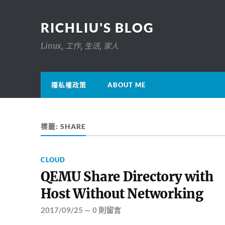
RICHLIU'S BLOG
Linux, 工作, 生活, 家人
隱私權政策
ABOUT ME
標籤:
SHARE
CLOUD
QEMU Share Directory with
Host Without Networking
2017/09/25
—
0 則留言