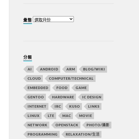
彙整
分類
AI
ANDROID
ARM
BLOG/WIKI
CLOUD
COMPUTER/TECHNICAL
EMBEDDED
FOOD
GAME
GENTOO
HARDWARE
IC DESIGN
INTERNET
IRC
KUSO
LINKS
LINUX
LTE
MAC
MOVIE
NETWORK
OPENSTACK
PHOTO/攝影
PROGRAMMING
RELAXATION/生活