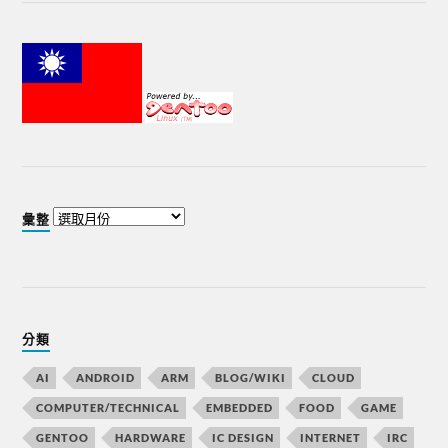
彙整
分類
AI
ANDROID
ARM
BLOG/WIKI
CLOUD
COMPUTER/TECHNICAL
EMBEDDED
FOOD
GAME
GENTOO
HARDWARE
IC DESIGN
INTERNET
IRC