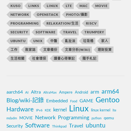
KUSO
LINKS
LINUX
LTE
MAC
MOVIE
NETWORK
OPENSTACK
PHOTO/攝影
PROGRAMMING
RELAXATION/生活
RISCV
SECURITY
SOFTWARE
TRAVEL
TRUMPERY
UBUNTU
UNIX
中醫
亂扯淡
垃圾桶
家人
工作
敗家誌
文章備份
文章分析(W/AI)
理財投資
生活相關
社會環保
讀書心得筆記
隨手札記
arm64
aarch64
arm
Altra
Ampere
Android
AI
AltraMax
Gentoo
Blog/wiki-記錄
Embedded
GAME
Food
Linux
Hardware
kernel
linux kernel
IPv6
KDE
lte
Network
Programming
MOVIE
qemu
mdadm
python
Software
ubuntu
Travel
Security
Thinkpad