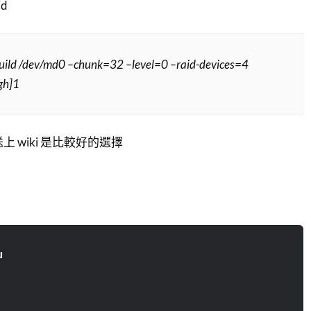
id
ild /dev/md0 –chunk=32 –level=0 –raid-devices=4
gh]1
送上 wiki 是比較好的選擇
u