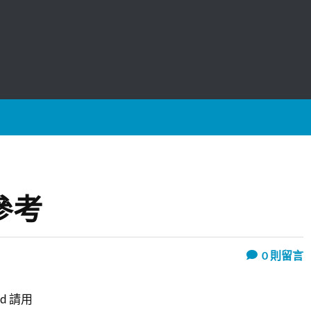
參考
0
則留言
dd 請用