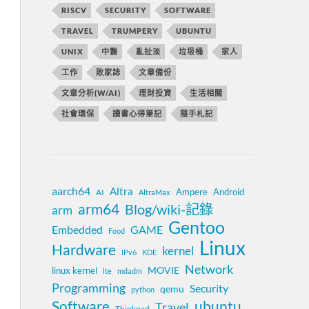
RISCV
SECURITY
SOFTWARE
TRAVEL
TRUMPERY
UBUNTU
UNIX
中醫
亂扯淡
垃圾桶
家人
工作
敗家誌
文章備份
文章分析(W/AI)
理財投資
生活相關
社會環保
讀書心得筆記
隨手札記
aarch64
Altra
Ampere
Android
AI
AltraMax
arm64
Blog/wiki-記錄
arm
Gentoo
Embedded
GAME
Food
Linux
Hardware
kernel
IPv6
KDE
Network
MOVIE
linux kernel
lte
mdadm
Programming
Security
qemu
python
Software
ubuntu
Travel
Thinkpad