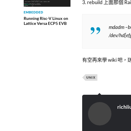
3. rebuild 上面那個 Ra
EMBEDDED
Running Risc-V Linux on
Lattice Versa ECP5 EVB
mdadm –bu
/dev/hd[ef
有空再來學 wiki 吧，
UNIX
richli