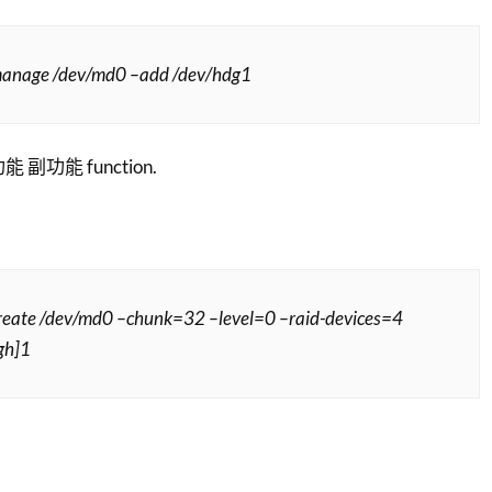
nage /dev/md0 –add /dev/hdg1
能 副功能 function.
eate /dev/md0 –chunk=32 –level=0 –raid-devices=4
gh]1