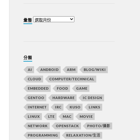
彙整
分類
AI
ANDROID
ARM
BLOG/WIKI
CLOUD
COMPUTER/TECHNICAL
EMBEDDED
FOOD
GAME
GENTOO
HARDWARE
IC DESIGN
INTERNET
IRC
KUSO
LINKS
LINUX
LTE
MAC
MOVIE
NETWORK
OPENSTACK
PHOTO/攝影
PROGRAMMING
RELAXATION/生活