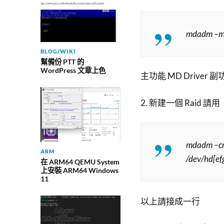
mdadm –ma
BLOG/WIKI
幫備份 PTT 的
WordPress 文章上色
主功能 MD Driver 副功
2. 新建一個 Raid 請用
mdadm –cr
ARM
/dev/hd[ef
在 ARM64 QEMU System
上安裝 ARM64 Windows
11
以上請接成一行