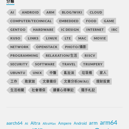
分類
AI
ANDROID
ARM
BLOG/WIKI
CLOUD
COMPUTER/TECHNICAL
EMBEDDED
FOOD
GAME
GENTOO
HARDWARE
IC DESIGN
INTERNET
IRC
KUSO
LINKS
LINUX
LTE
MAC
MOVIE
NETWORK
OPENSTACK
PHOTO/攝影
PROGRAMMING
RELAXATION/生活
RISCV
SECURITY
SOFTWARE
TRAVEL
TRUMPERY
UBUNTU
UNIX
中醫
亂扯淡
垃圾桶
家人
工作
敗家誌
文章備份
文章分析(W/AI)
理財投資
生活相關
社會環保
讀書心得筆記
隨手札記
arm64
aarch64
arm
Altra
Ampere
Android
AI
AltraMax