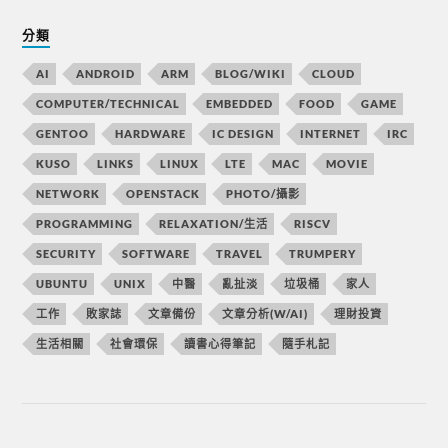
分類
AI
ANDROID
ARM
BLOG/WIKI
CLOUD
COMPUTER/TECHNICAL
EMBEDDED
FOOD
GAME
GENTOO
HARDWARE
IC DESIGN
INTERNET
IRC
KUSO
LINKS
LINUX
LTE
MAC
MOVIE
NETWORK
OPENSTACK
PHOTO/攝影
PROGRAMMING
RELAXATION/生活
RISCV
SECURITY
SOFTWARE
TRAVEL
TRUMPERY
UBUNTU
UNIX
中醫
亂扯淡
垃圾桶
家人
工作
敗家誌
文章備份
文章分析(W/AI)
理財投資
生活相關
社會環保
讀書心得筆記
隨手札記