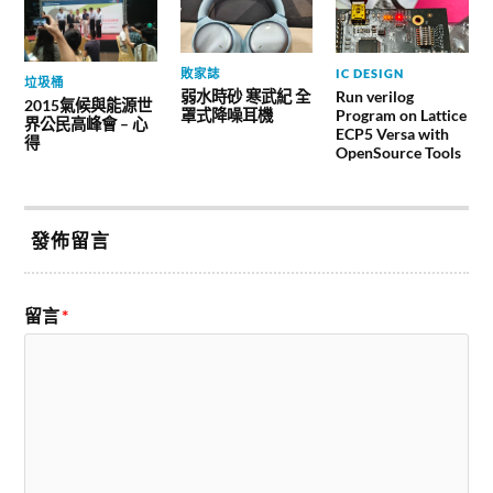
敗家誌
IC DESIGN
垃圾桶
弱水時砂 寒武紀 全
Run verilog
2015氣候與能源世
罩式降噪耳機
Program on Lattice
界公民高峰會 – 心
ECP5 Versa with
得
OpenSource Tools
發佈留言
留言
*