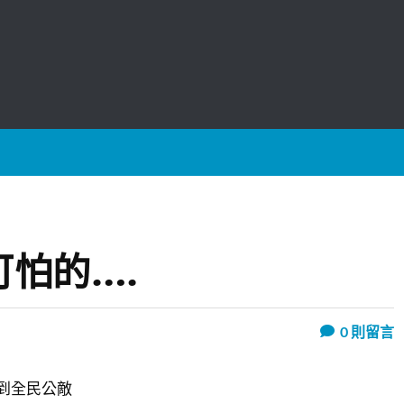
怕的….
0
則留言
 看到全民公敵