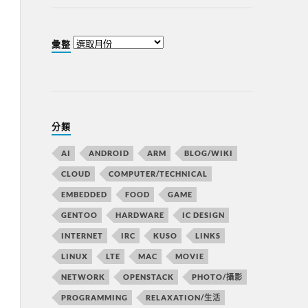
彙整
分類
AI
ANDROID
ARM
BLOG/WIKI
CLOUD
COMPUTER/TECHNICAL
EMBEDDED
FOOD
GAME
GENTOO
HARDWARE
IC DESIGN
INTERNET
IRC
KUSO
LINKS
LINUX
LTE
MAC
MOVIE
NETWORK
OPENSTACK
PHOTO/攝影
PROGRAMMING
RELAXATION/生活