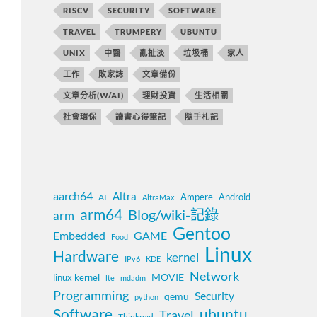
RISCV
SECURITY
SOFTWARE
TRAVEL
TRUMPERY
UBUNTU
UNIX
中醫
亂扯淡
垃圾桶
家人
工作
敗家誌
文章備份
文章分析(W/AI)
理財投資
生活相關
社會環保
讀書心得筆記
隨手札記
aarch64
Altra
Ampere
Android
AI
AltraMax
arm64
Blog/wiki-記錄
arm
Gentoo
Embedded
GAME
Food
Linux
Hardware
kernel
IPv6
KDE
Network
MOVIE
linux kernel
lte
mdadm
Programming
Security
qemu
python
Software
ubuntu
Travel
Thinkpad