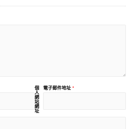
個
電子郵件地址
*
人
網
站
網
址