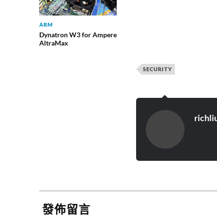
ARM
Dynatron W3 for Ampere
AltraMax
SECURITY
richli
發佈留言