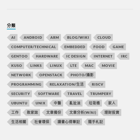
分類
AI
ANDROID
ARM
BLOG/WIKI
CLOUD
COMPUTER/TECHNICAL
EMBEDDED
FOOD
GAME
GENTOO
HARDWARE
IC DESIGN
INTERNET
IRC
KUSO
LINKS
LINUX
LTE
MAC
MOVIE
NETWORK
OPENSTACK
PHOTO/攝影
PROGRAMMING
RELAXATION/生活
RISCV
SECURITY
SOFTWARE
TRAVEL
TRUMPERY
UBUNTU
UNIX
中醫
亂扯淡
垃圾桶
家人
工作
敗家誌
文章備份
文章分析(W/AI)
理財投資
生活相關
社會環保
讀書心得筆記
隨手札記