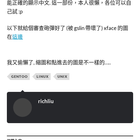
能正確的顯示中文. 這一部份，本人很懶，各位可以自
己試 :p
以下就給個審查砲彈好了 (被 gslin 帶壞了) xface 的圖
在
這邊
我又偷懶了, 縮圖和點進去的圖是不一樣的…..
GENTOO
LINUX
UNIX
richliu