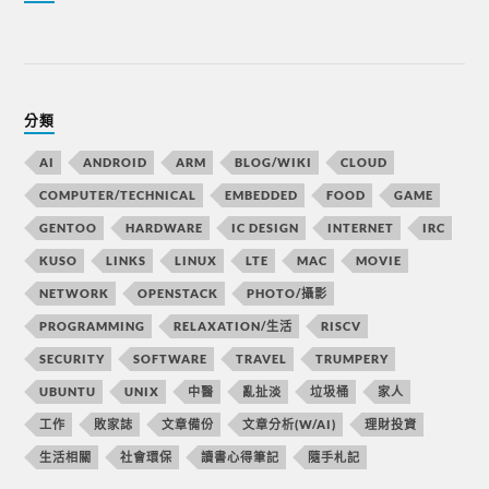
分類
AI
ANDROID
ARM
BLOG/WIKI
CLOUD
COMPUTER/TECHNICAL
EMBEDDED
FOOD
GAME
GENTOO
HARDWARE
IC DESIGN
INTERNET
IRC
KUSO
LINKS
LINUX
LTE
MAC
MOVIE
NETWORK
OPENSTACK
PHOTO/攝影
PROGRAMMING
RELAXATION/生活
RISCV
SECURITY
SOFTWARE
TRAVEL
TRUMPERY
UBUNTU
UNIX
中醫
亂扯淡
垃圾桶
家人
工作
敗家誌
文章備份
文章分析(W/AI)
理財投資
生活相關
社會環保
讀書心得筆記
隨手札記