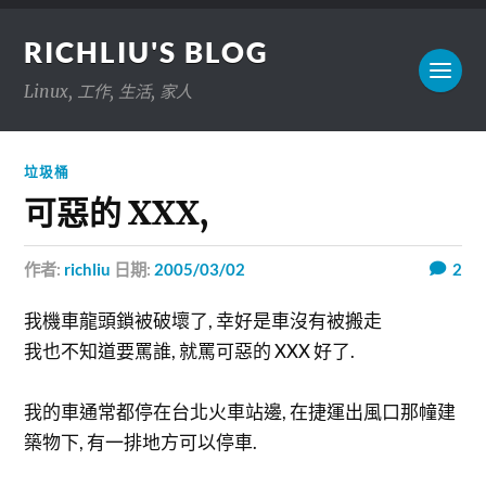
RICHLIU'S BLOG
Linux, 工作, 生活, 家人
垃圾桶
可惡的 XXX,
作者:
richliu
日期:
2005/03/02
2
我機車龍頭鎖被破壞了, 幸好是車沒有被搬走
我也不知道要罵誰, 就罵可惡的 XXX 好了.
我的車通常都停在台北火車站邊, 在捷運出風口那幢建
築物下, 有一排地方可以停車.