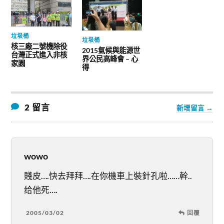
垃圾桶
垃圾桶
核三廠二號機除役
2015氣候與能源世
台灣正式進入非核
界公民高峰會 – 心
家園
得
2 留言
新增留言 →
wowo
賤皮….快去拜拜….在你機車上裝針孔啦……幹..
给他死….
2005/03/02
回覆