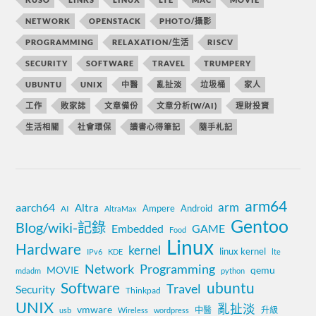
NETWORK
OPENSTACK
PHOTO/攝影
PROGRAMMING
RELAXATION/生活
RISCV
SECURITY
SOFTWARE
TRAVEL
TRUMPERY
UBUNTU
UNIX
中醫
亂扯淡
垃圾桶
家人
工作
敗家誌
文章備份
文章分析(W/AI)
理財投資
生活相關
社會環保
讀書心得筆記
隨手札記
arm64
aarch64
arm
Altra
Ampere
Android
AI
AltraMax
Gentoo
Blog/wiki-記錄
Embedded
GAME
Food
Linux
Hardware
kernel
linux kernel
IPv6
KDE
lte
Network
Programming
MOVIE
qemu
mdadm
python
Software
ubuntu
Travel
Security
Thinkpad
UNIX
亂扯淡
vmware
中醫
升級
usb
Wireless
wordpress