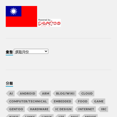
彙整
分類
AI
ANDROID
ARM
BLOG/WIKI
CLOUD
COMPUTER/TECHNICAL
EMBEDDED
FOOD
GAME
GENTOO
HARDWARE
IC DESIGN
INTERNET
IRC
KUSO
LINKS
LINUX
LTE
MAC
MOVIE