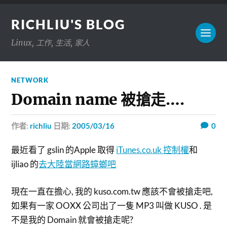
RICHLIU'S BLOG
Linux, 工作, 生活, 家人
NETWORK
Domain name 被搶走….
作者:
richliu
日期:
2005/03/16
0
最近看了 gslin 的Apple 取得
iTunes.co.uk 控制權
和
ijliao 的
去大陸當網路蟑螂吧
現在一直在擔心, 我的 kuso.com.tw 應該不會被搶走吧,
如果有一家 OOXX 公司出了一隻 MP3 叫做 KUSO . 是
不是我的 Domain 就會被搶走呢?