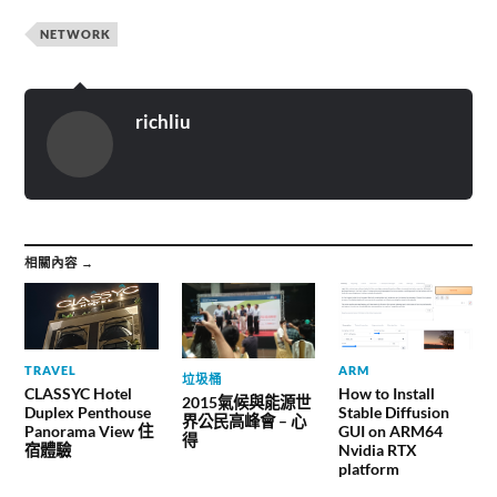
NETWORK
richliu
相關內容 →
TRAVEL
ARM
垃圾桶
CLASSYC Hotel
How to Install
2015氣候與能源世
Duplex Penthouse
Stable Diffusion
界公民高峰會 – 心
Panorama View 住
GUI on ARM64
得
宿體驗
Nvidia RTX
platform