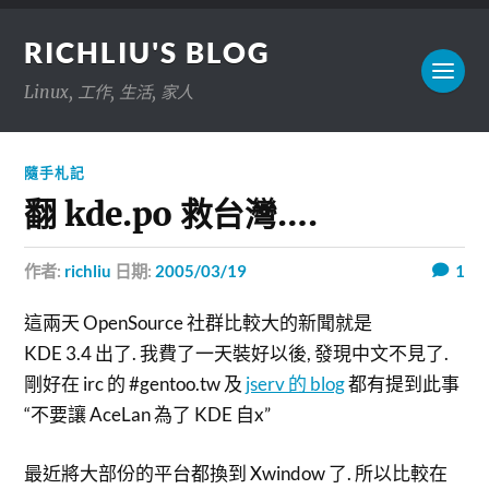
RICHLIU'S BLOG
Linux, 工作, 生活, 家人
隨手札記
翻 kde.po 救台灣….
作者:
richliu
日期:
2005/03/19
1
這兩天 OpenSource 社群比較大的新聞就是
KDE 3.4 出了. 我費了一天裝好以後, 發現中文不見了.
剛好在 irc 的 #gentoo.tw 及
jserv 的 blog
都有提到此事
“不要讓 AceLan 為了 KDE 自x”
最近將大部份的平台都換到 Xwindow 了. 所以比較在