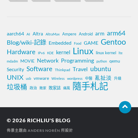
arm64
aarch64
arm
Altra
Ampere
Android
AI
AltraMax
Gentoo
Blog/wiki-記錄
Embedded
GAME
Food
Linux
Hardware
kernel
linux kernel
IPv6
KDE
lte
Network
Programming
MOVIE
qemu
mdadm
python
Software
ubuntu
Travel
Security
Thinkpad
UNIX
亂扯淡
vmware
中醫
升級
usb
Wireless
wordpress
隨手札記
垃圾桶
敗家誌
政治
敗家
痛風
© 2026
RICHLIU'S BLOG
佈景主題由
ANDERS NORÉN
所設計