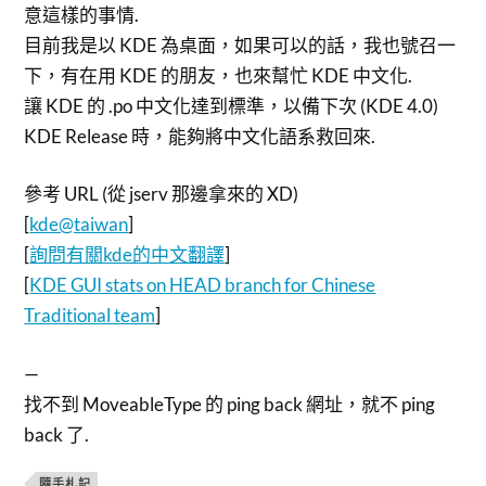
意這樣的事情.
目前我是以 KDE 為桌面，如果可以的話，我也號召一
下，有在用 KDE 的朋友，也來幫忙 KDE 中文化.
讓 KDE 的 .po 中文化達到標準，以備下次 (KDE 4.0)
KDE Release 時，能夠將中文化語系救回來.
參考 URL (從 jserv 那邊拿來的 XD)
[
kde@taiwan
]
[
詢問有關kde的中文翻譯
]
[
KDE GUI stats on HEAD branch for Chinese
Traditional team
]
—
找不到 MoveableType 的 ping back 網址，就不 ping
back 了.
隨手札記