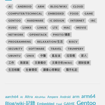
AI
ANDROID
ARM
BLOG/WIKI
CLOUD
COMPUTER/TECHNICAL
EMBEDDED
FOOD
GAME
GENTOO
HARDWARE
IC DESIGN
INTERNET
IRC
KUSO
LINKS
LINUX
LTE
MAC
MOVIE
NETWORK
OPENSTACK
PHOTO/攝影
PROGRAMMING
RELAXATION/生活
RISCV
SECURITY
SOFTWARE
TRAVEL
TRUMPERY
UBUNTU
UNIX
中醫
亂扯淡
垃圾桶
家人
工作
敗家誌
文章備份
文章分析(W/AI)
理財投資
生活相關
社會環保
讀書心得筆記
隨手札記
arm64
aarch64
arm
Altra
Ampere
Android
AI
AltraMax
Gentoo
Blog/wiki-記錄
Embedded
GAME
Food