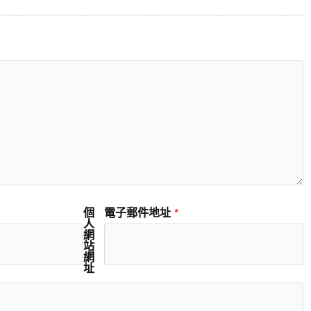
個
電子郵件地址
*
人
網
站
網
址