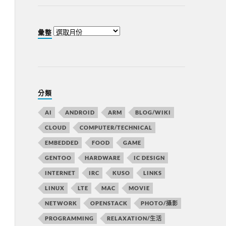
彙整
分類
AI
ANDROID
ARM
BLOG/WIKI
CLOUD
COMPUTER/TECHNICAL
EMBEDDED
FOOD
GAME
GENTOO
HARDWARE
IC DESIGN
INTERNET
IRC
KUSO
LINKS
LINUX
LTE
MAC
MOVIE
NETWORK
OPENSTACK
PHOTO/攝影
PROGRAMMING
RELAXATION/生活