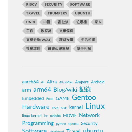
RISCV
SECURITY
SOFTWARE
TRAVEL
TRUMPERY
UBUNTU
UNIX
中醫
亂扯淡
垃圾桶
家人
工作
敗家誌
文章備份
文章分析(W/AI)
理財投資
生活相關
社會環保
讀書心得筆記
隨手札記
aarch64
Altra
Ampere
Android
AI
AltraMax
arm64
Blog/wiki-記錄
arm
Gentoo
Embedded
GAME
Food
Linux
Hardware
kernel
IPv6
KDE
Network
MOVIE
linux kernel
lte
mdadm
Programming
Security
qemu
python
Software
ubuntu
Travel
Thinkpad