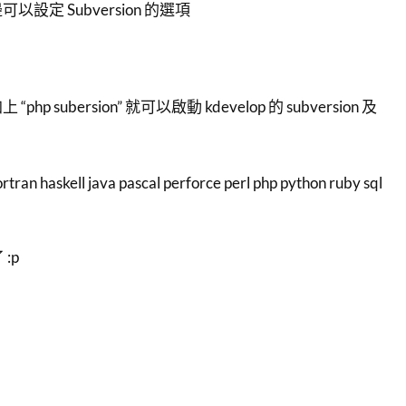
設定 Subversion 的選項
加上 “php subersion” 就可以啟動 kdevelop 的 subversion 及
tran haskell java pascal perforce perl php python ruby sql
:p