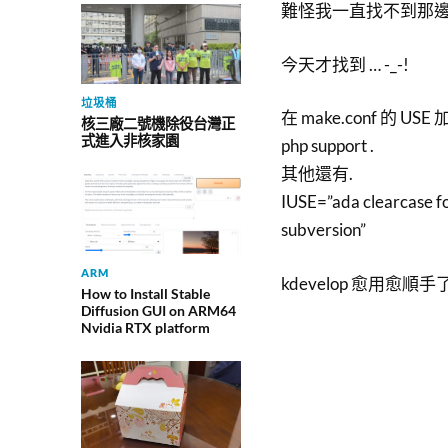
難怪我一直找不到那邊可以
今天才找到 … -_-!
垃圾桶
在 make.conf 的 USE 
核三廠二號機除役台灣正
式進入非核家園
php support .
其他還有.
IUSE=”ada clearcase for
subversion”
ARM
kdevelop 愈用愈順手了 
How to Install Stable
Diffusion GUI on ARM64
Nvidia RTX platform