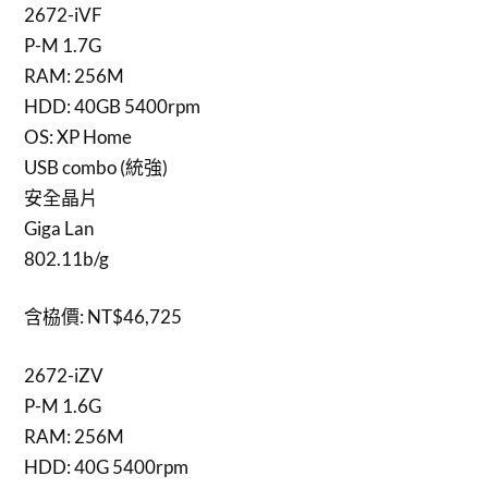
2672-iVF
P-M 1.7G
RAM: 256M
HDD: 40GB 5400rpm
OS: XP Home
USB combo (統強)
安全晶片
Giga Lan
802.11b/g
含栛價: NT$46,725
2672-iZV
P-M 1.6G
RAM: 256M
HDD: 40G 5400rpm