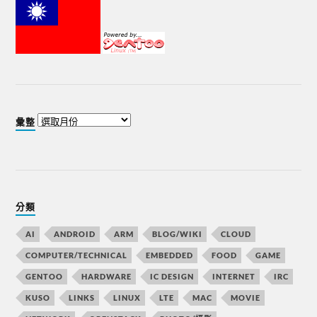
彙整
分類
AI
ANDROID
ARM
BLOG/WIKI
CLOUD
COMPUTER/TECHNICAL
EMBEDDED
FOOD
GAME
GENTOO
HARDWARE
IC DESIGN
INTERNET
IRC
KUSO
LINKS
LINUX
LTE
MAC
MOVIE