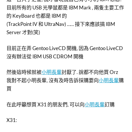
目前所有的 USB 光學鼠都是 IBM Mark , 兩隻主要工作
的 KeyBoard 也都是 IBM 的
(TrackPoint IV 和 UltraNav) …… 接下來應該搞 IBM
Server 才對(笑)
目前正在弄 Gentoo LiveCD 開機, 因為 Gentoo LiveCD
沒有辦法從 IBM USB CDROM 開機
然後這時候就被
小明長輩
討厭了. 說都不向他買 Orz
我對不起小明長輩, 沒有及時告訴採購要向
小明長輩
購
買
在此呼籲想買 X31 的朋友們, 可以向
小明長輩
訂購
X31: