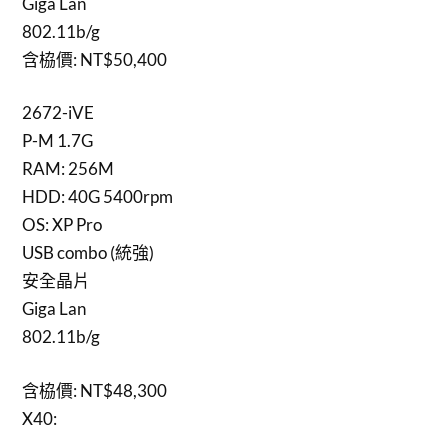
Giga Lan
802.11b/g
含栛價: NT$50,400
2672-iVE
P-M 1.7G
RAM: 256M
HDD: 40G 5400rpm
OS: XP Pro
USB combo (統強)
安全晶片
Giga Lan
802.11b/g
含栛價: NT$48,300
X40: