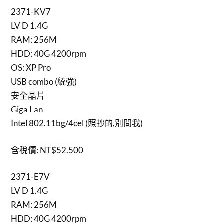
2371-KV7
LV D 1.4G
RAM: 256M
HDD: 40G 4200rpm
OS: XP Pro
USB combo (統強)
安全晶片
Giga Lan
Intel 802.11bg/4cel (照抄的,別問我)
含稅價: NT$52.500
2371-E7V
LV D 1.4G
RAM: 256M
HDD: 40G 4200rpm