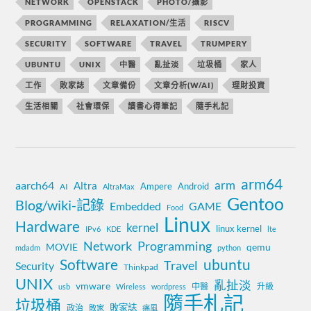
NETWORK
OPENSTACK
PHOTO/攝影
PROGRAMMING
RELAXATION/生活
RISCV
SECURITY
SOFTWARE
TRAVEL
TRUMPERY
UBUNTU
UNIX
中醫
亂扯淡
垃圾桶
家人
工作
敗家誌
文章備份
文章分析(W/AI)
理財投資
生活相關
社會環保
讀書心得筆記
隨手札記
arm64
aarch64
arm
Altra
Ampere
Android
AI
AltraMax
Gentoo
Blog/wiki-記錄
Embedded
GAME
Food
Linux
Hardware
kernel
linux kernel
IPv6
KDE
lte
Network
Programming
MOVIE
qemu
mdadm
python
Software
ubuntu
Travel
Security
Thinkpad
UNIX
亂扯淡
vmware
中醫
升級
usb
Wireless
wordpress
隨手札記
垃圾桶
敗家誌
政治
敗家
痛風