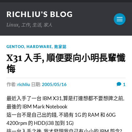
RICHLIU'S BLOG
Linux, 工作, 生活, 家人
GENTOO
,
HARDWARE
,
敗家誌
X31 入手, 順便要向小明長輩懺
悔
作者:
richliu
日期:
2005/05/16
1
最近入手了一台 IBM X31,算是打連想都不要想牌之前,
最後的 IBM Mark Notebook
這一台不是自己出的錢, 不過有 1G 的 RAM 和 60G
4200rpm 的 HDD(i38 加到 1G)
這一台入手之後, 我才發現我自己有小小的 IBM 怨念?