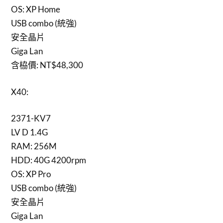
OS: XP Home
USB combo (統強)
安全晶片
Giga Lan
含栛價: NT$48,300
X40:
2371-KV7
LV D 1.4G
RAM: 256M
HDD: 40G 4200rpm
OS: XP Pro
USB combo (統強)
安全晶片
Giga Lan