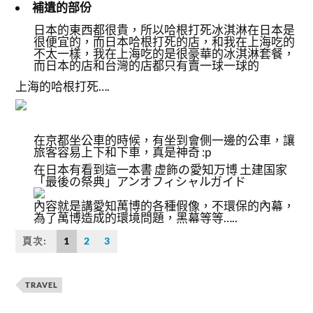
補遺的部份
日本的東西都很貴，所以哈根打死冰淇淋在日本是
很便宜的，而日本哈根打死的店，和我在上海吃的
不太一樣，我在上海吃的是很豪華的冰淇淋套餐，
而日本的店和台灣的店都只有賣一球一球的
上海的哈根打死….
在京都坐公車的時候，有坐到會側一邊的公車，讓
旅客容易上下和下車，真是神奇 :p
在日本有看到這一本書 虚飾の愛知万博 土建国家
「最後の祭典」アンオフィシャルガイド
內容就是講愛知萬博的各種假像，不環保的內幕，
為了萬博造成的環境問題，黑幕等等…..
頁次:
1
2
3
TRAVEL