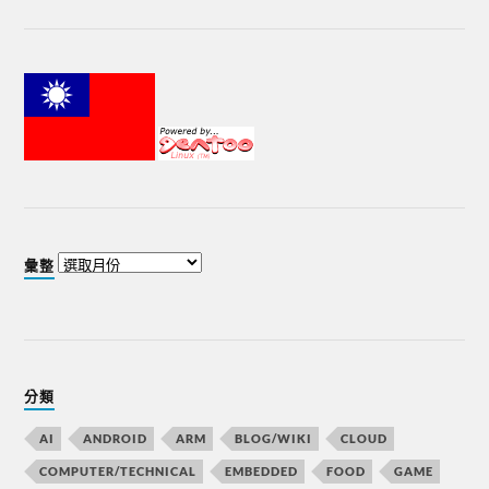
彙整
分類
AI
ANDROID
ARM
BLOG/WIKI
CLOUD
COMPUTER/TECHNICAL
EMBEDDED
FOOD
GAME