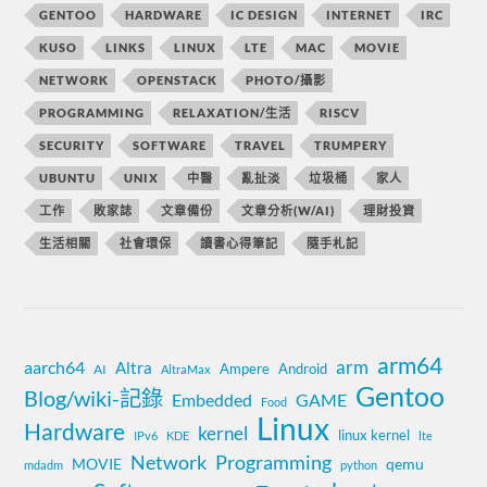
GENTOO
HARDWARE
IC DESIGN
INTERNET
IRC
KUSO
LINKS
LINUX
LTE
MAC
MOVIE
NETWORK
OPENSTACK
PHOTO/攝影
PROGRAMMING
RELAXATION/生活
RISCV
SECURITY
SOFTWARE
TRAVEL
TRUMPERY
UBUNTU
UNIX
中醫
亂扯淡
垃圾桶
家人
工作
敗家誌
文章備份
文章分析(W/AI)
理財投資
生活相關
社會環保
讀書心得筆記
隨手札記
arm64
aarch64
arm
Altra
Ampere
Android
AI
AltraMax
Gentoo
Blog/wiki-記錄
Embedded
GAME
Food
Linux
Hardware
kernel
linux kernel
IPv6
KDE
lte
Network
Programming
MOVIE
qemu
mdadm
python