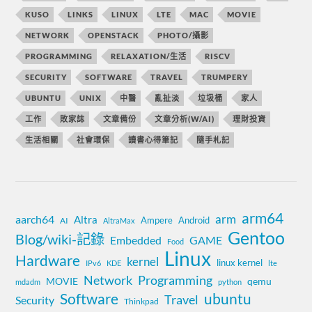
KUSO
LINKS
LINUX
LTE
MAC
MOVIE
NETWORK
OPENSTACK
PHOTO/攝影
PROGRAMMING
RELAXATION/生活
RISCV
SECURITY
SOFTWARE
TRAVEL
TRUMPERY
UBUNTU
UNIX
中醫
亂扯淡
垃圾桶
家人
工作
敗家誌
文章備份
文章分析(W/AI)
理財投資
生活相關
社會環保
讀書心得筆記
隨手札記
arm64
aarch64
arm
Altra
Ampere
Android
AI
AltraMax
Gentoo
Blog/wiki-記錄
Embedded
GAME
Food
Linux
Hardware
kernel
linux kernel
IPv6
KDE
lte
Network
Programming
MOVIE
qemu
mdadm
python
Software
ubuntu
Travel
Security
Thinkpad