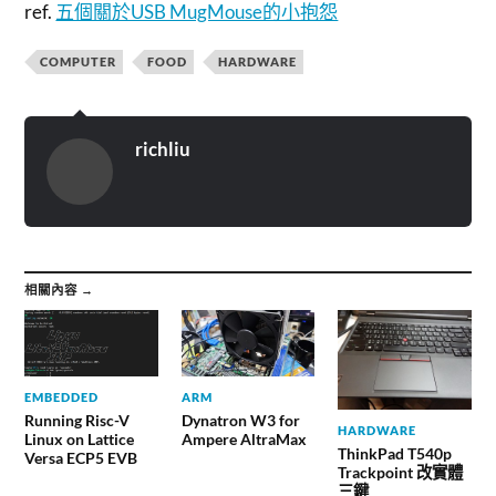
ref.
五個關於USB MugMouse的小抱怨
COMPUTER
FOOD
HARDWARE
richliu
相關內容 →
EMBEDDED
ARM
Running Risc-V
Dynatron W3 for
HARDWARE
Linux on Lattice
Ampere AltraMax
ThinkPad T540p
Versa ECP5 EVB
Trackpoint 改實體
三鍵