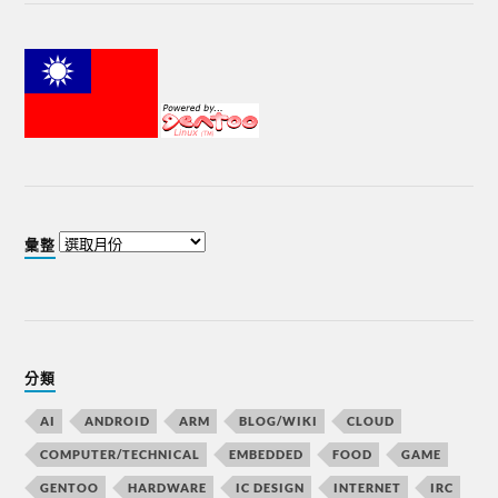
彙整
分類
AI
ANDROID
ARM
BLOG/WIKI
CLOUD
COMPUTER/TECHNICAL
EMBEDDED
FOOD
GAME
GENTOO
HARDWARE
IC DESIGN
INTERNET
IRC