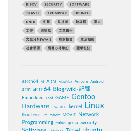
RISCV
SECURITY
SOFTWARE
TRAVEL
TRUMPERY
UBUNTU
UNIX
中醫
亂扯淡
垃圾桶
家人
工作
敗家誌
文章備份
文章分析(W/AI)
理財投資
生活相關
社會環保
讀書心得筆記
隨手札記
aarch64
Altra
Ampere
Android
AI
AltraMax
arm64
Blog/wiki-記錄
arm
Gentoo
Embedded
GAME
Food
Linux
Hardware
kernel
IPv6
KDE
Network
MOVIE
linux kernel
lte
mdadm
Programming
Security
qemu
python
Software
ubuntu
Travel
Thinkpad