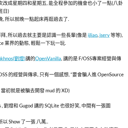
這次改成星期四和星期五, 能全程參加的機會也小了一點(八卦
班日)
晚, 所以就晚一點起床再逛過去了.
拜, 所以過去就主要是認識一些長輩(像是
ijliao
,
jserv
等等),
rce 業界的動態, 輕鬆一下玩一玩.
ukhnos(劉燈)
講的
OpenVanilla
, 講的是 F/OSS專案經營與傳
OSS 的經營與傳承, 只有一個感想, “要會騙人進 OpenSource
當初就是被騙去開發 mud 的 XD)
lks , 劉燈和 Gugod 講的 SQLite 也很好笑, 中間有一張圖
所以 Show 了一張 八萬..