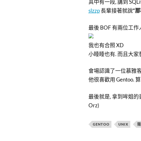
其中有一段, 講到 SQLi
slzzp
長輩接著就說
“
最後 BOF 有兩位工作人
我也有合照 XD
小睡睡也有. 而且大
會場認識了一位慕雅客先生
他很喜歡用 Gentoo
最後就是, 拿到哞姐的
Orz)
GENTOO
UNIX
隨