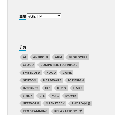
彙整
分類
AI
ANDROID
ARM
BLOG/WIKI
CLOUD
COMPUTER/TECHNICAL
EMBEDDED
FOOD
GAME
GENTOO
HARDWARE
IC DESIGN
INTERNET
IRC
KUSO
LINKS
LINUX
LTE
MAC
MOVIE
NETWORK
OPENSTACK
PHOTO/攝影
PROGRAMMING
RELAXATION/生活