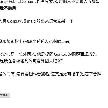
te 是 Public Domain , 作者只要求, 用的人不要拿去做壞事
那我不能用”
員 Cosplay 成 maid 服出來讓大家樂一下
家發現後都衝上來照(小睡睡人氣指數真高)
, 是一位外國人, 他是提問 Gentoo 的問題而認識的.
. 算是我在會場碰到的可愛外國人吧 XD
書的同時, 沒有要個作者簽名, 這真是太可惜了(也忘了合照
手札記