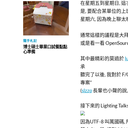
在星期五到星期日, 
是, 要配合某單位的上
星期六, 因為晚上聊太
通常這樣的議程是大拜
隨手札記
或是看一看 OpenSou
博士碩士畢業口試餐點點
心準備
其中最精彩的莫過於
l
承
聽完了以後, 我對於 F/
專案”
(
slzzp
長輩也小聲的說, 
接下來的 Lighting Ta
因為UTF-8 叫萬國碼, 