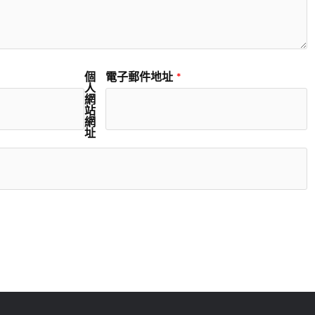
個
電子郵件地址
*
人
網
站
網
址