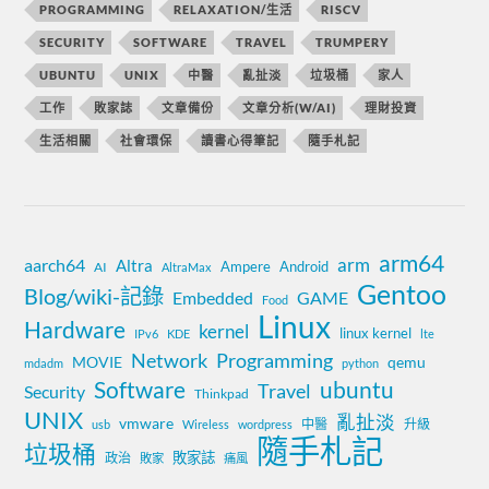
PROGRAMMING
RELAXATION/生活
RISCV
SECURITY
SOFTWARE
TRAVEL
TRUMPERY
UBUNTU
UNIX
中醫
亂扯淡
垃圾桶
家人
工作
敗家誌
文章備份
文章分析(W/AI)
理財投資
生活相關
社會環保
讀書心得筆記
隨手札記
arm64
aarch64
arm
Altra
Ampere
Android
AI
AltraMax
Gentoo
Blog/wiki-記錄
Embedded
GAME
Food
Linux
Hardware
kernel
linux kernel
IPv6
KDE
lte
Network
Programming
MOVIE
qemu
mdadm
python
Software
ubuntu
Travel
Security
Thinkpad
UNIX
亂扯淡
vmware
中醫
升級
usb
Wireless
wordpress
隨手札記
垃圾桶
敗家誌
政治
敗家
痛風