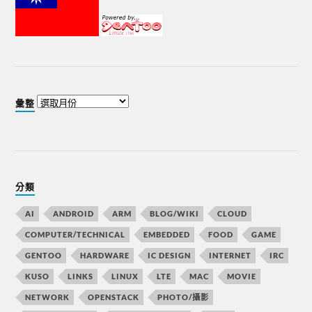
彙整
分類
AI
ANDROID
ARM
BLOG/WIKI
CLOUD
COMPUTER/TECHNICAL
EMBEDDED
FOOD
GAME
GENTOO
HARDWARE
IC DESIGN
INTERNET
IRC
KUSO
LINKS
LINUX
LTE
MAC
MOVIE
NETWORK
OPENSTACK
PHOTO/攝影