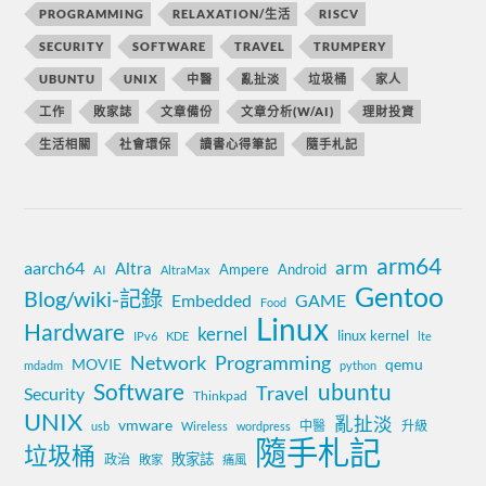
PROGRAMMING
RELAXATION/生活
RISCV
SECURITY
SOFTWARE
TRAVEL
TRUMPERY
UBUNTU
UNIX
中醫
亂扯淡
垃圾桶
家人
工作
敗家誌
文章備份
文章分析(W/AI)
理財投資
生活相關
社會環保
讀書心得筆記
隨手札記
arm64
aarch64
arm
Altra
Ampere
Android
AI
AltraMax
Gentoo
Blog/wiki-記錄
Embedded
GAME
Food
Linux
Hardware
kernel
linux kernel
IPv6
KDE
lte
Network
Programming
MOVIE
qemu
mdadm
python
Software
ubuntu
Travel
Security
Thinkpad
UNIX
亂扯淡
vmware
中醫
升級
usb
Wireless
wordpress
隨手札記
垃圾桶
敗家誌
政治
敗家
痛風