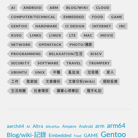
AI
ANDROID
ARM
BLOG/WIKI
CLOUD
COMPUTER/TECHNICAL
EMBEDDED
FOOD
GAME
GENTOO
HARDWARE
IC DESIGN
INTERNET
IRC
KUSO
LINKS
LINUX
LTE
MAC
MOVIE
NETWORK
OPENSTACK
PHOTO/攝影
PROGRAMMING
RELAXATION/生活
RISCV
SECURITY
SOFTWARE
TRAVEL
TRUMPERY
UBUNTU
UNIX
中醫
亂扯淡
垃圾桶
家人
工作
敗家誌
文章備份
文章分析(W/AI)
理財投資
生活相關
社會環保
讀書心得筆記
隨手札記
arm64
aarch64
arm
Altra
Ampere
Android
AI
AltraMax
Gentoo
Blog/wiki-記錄
Embedded
GAME
Food