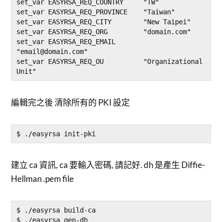
set_var EASYRSA_REQ_COUNTRY     "TW"

set_var EASYRSA_REQ_PROVINCE    "Taiwan"

set_var EASYRSA_REQ_CITY        "New Taipei"

set_var EASYRSA_REQ_ORG         "domain.com"

set_var EASYRSA_REQ_EMAIL       
"email@domain.com"

set_var EASYRSA_REQ_OU          "Organizational 
編輯完之後 清除所有的 PKI 設定
建立 ca 資訊, ca 要輸入密碼, 請記好. dh 是產生 Diffie-
Hellman .pem file
$ ./easyrsa build-ca
