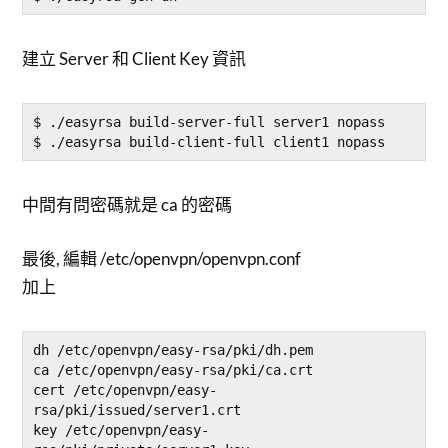
建立 Server 和 Client Key 資訊
$ ./easyrsa build-server-full server1 nopass

中間有問密碼就是 ca 的密碼
最後, 編輯 /etc/openvpn/openvpn.conf
加上
dh /etc/openvpn/easy-rsa/pki/dh.pem

ca /etc/openvpn/easy-rsa/pki/ca.crt

cert /etc/openvpn/easy-
rsa/pki/issued/server1.crt

key /etc/openvpn/easy-