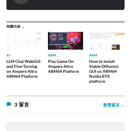
相關內容 →
AI
ARM
ARM
LLM Chat WebGUI
Play Game On
How to Install
and Fine-Turning
Ampere Altra
Stable Diffusion
on Ampere Altra
ARM64 Platform
GUI on ARM64
ARM64 Platform
Nvidia RTX
platform
3 留言
新增留言 →