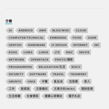
分類
AI
ANDROID
ARM
BLOG/WIKI
CLOUD
COMPUTER/TECHNICAL
EMBEDDED
FOOD
GAME
GENTOO
HARDWARE
IC DESIGN
INTERNET
IRC
KUSO
LINKS
LINUX
LTE
MAC
MOVIE
NETWORK
OPENSTACK
PHOTO/攝影
PROGRAMMING
RELAXATION/生活
RISCV
SECURITY
SOFTWARE
TRAVEL
TRUMPERY
UBUNTU
UNIX
中醫
亂扯淡
垃圾桶
家人
工作
敗家誌
文章備份
文章分析(W/AI)
理財投資
生活相關
社會環保
讀書心得筆記
隨手札記