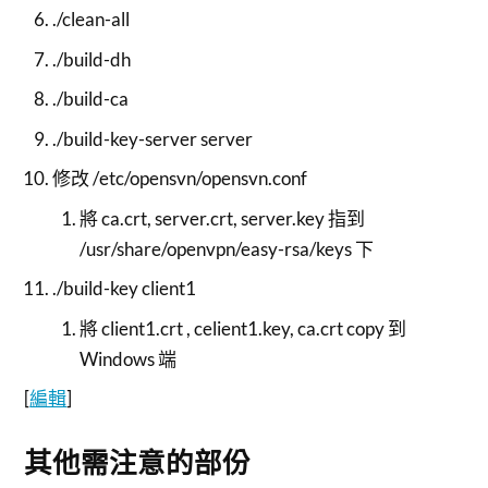
./clean-all
./build-dh
./build-ca
./build-key-server server
修改 /etc/opensvn/opensvn.conf
將 ca.crt, server.crt, server.key 指到
/usr/share/openvpn/easy-rsa/keys 下
./build-key client1
將 client1.crt , celient1.key, ca.crt copy 到
Windows 端
[
編輯
]
其他需注意的部份