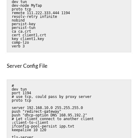
dev tun

dev-node MyTap

proto tcp

remote 111.222.333.444 1194

resolv-retry infinite

nobind

persist-key

persist-tun

ca ca.crt

cert client1.crt

key client1.key

comp-lzo

verb 3
Server Config File
#

dev tun

port 1194

# use tcp, could pass by proxy server

proto tcp

server 192.168.10.0 255.255.255.0

push "redirect-gateway"

push "dhcp-option DNS 168.95.192.2"

# Let client connect to another client

;client-to-client

ifconfig-pool-persist ipp.txt

keepalive 10 120

tls-server
