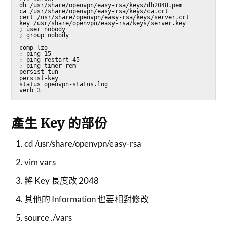
dh /usr/share/openvpn/easy-rsa/keys/dh2048.pem

ca /usr/share/openvpn/easy-rsa/keys/ca.crt

cert /usr/share/openvpn/easy-rsa/keys/server.crt

key /usr/share/openvpn/easy-rsa/keys/server.key

; user nobody

; group nobody

comp-lzo

; ping 15

; ping-restart 45

; ping-timer-rem

persist-tun

persist-key

status openvpn-status.log

verb 3
產生 Key 的部份
cd /usr/share/openvpn/easy-rsa
vim vars
將 Key 長度改 2048
其他的 Information 也要相對修改
source ./vars