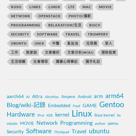
KUSO
LINKS
LINUX
LTE
MAC
MOVIE
NETWORK
OPENSTACK
PHOTO/攝影
PROGRAMMING
RELAXATION/生活
RISCV
SECURITY
SOFTWARE
TRAVEL
TRUMPERY
UBUNTU
UNIX
中醫
亂扯淡
垃圾桶
家人
工作
敗家誌
文章備份
文章分析(W/AI)
理財投資
生活相關
社會環保
讀書心得筆記
隨手札記
arm64
aarch64
arm
Altra
Ampere
Android
AI
AltraMax
Gentoo
Blog/wiki-記錄
Embedded
GAME
Food
Linux
Hardware
kernel
linux kernel
IPv6
KDE
lte
Network
Programming
MOVIE
qemu
mdadm
python
Software
ubuntu
Travel
Security
Thinkpad