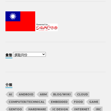
彙整
分類
AI
ANDROID
ARM
BLOG/WIKI
CLOUD
COMPUTER/TECHNICAL
EMBEDDED
FOOD
GAME
GENTOO
HARDWARE
IC DESIGN
INTERNET
IRC