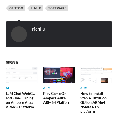
GENTOO
LINUX
SOFTWARE
richliu
相關內容 →
AI
ARM
ARM
LLM Chat WebGUI
Play Game On
How to Install
and Fine-Turning
Ampere Altra
Stable Diffusion
on Ampere Altra
ARM64 Platform
GUI on ARM64
ARM64 Platform
Nvidia RTX
platform