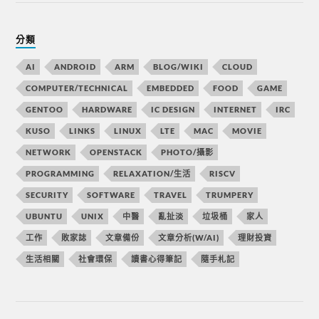
分類
AI
ANDROID
ARM
BLOG/WIKI
CLOUD
COMPUTER/TECHNICAL
EMBEDDED
FOOD
GAME
GENTOO
HARDWARE
IC DESIGN
INTERNET
IRC
KUSO
LINKS
LINUX
LTE
MAC
MOVIE
NETWORK
OPENSTACK
PHOTO/攝影
PROGRAMMING
RELAXATION/生活
RISCV
SECURITY
SOFTWARE
TRAVEL
TRUMPERY
UBUNTU
UNIX
中醫
亂扯淡
垃圾桶
家人
工作
敗家誌
文章備份
文章分析(W/AI)
理財投資
生活相關
社會環保
讀書心得筆記
隨手札記