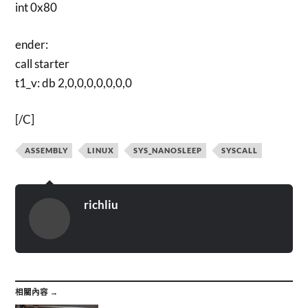
int 0x80
ender:
call starter
t1_v: db 2,0,0,0,0,0,0,0
[/C]
ASSEMBLY
LINUX
SYS_NANOSLEEP
SYSCALL
richliu
相關內容 →