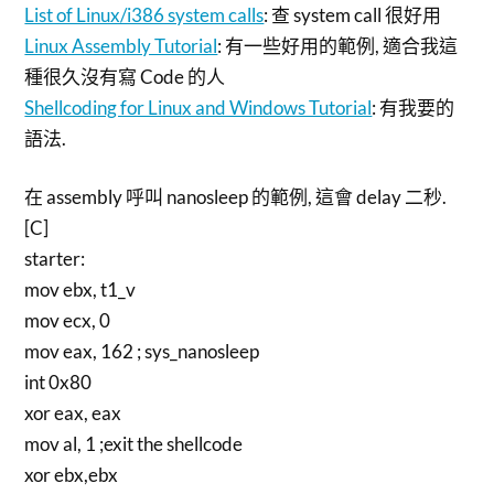
List of Linux/i386 system calls
: 查 system call 很好用
Linux Assembly Tutorial
: 有一些好用的範例, 適合我這
種很久沒有寫 Code 的人
Shellcoding for Linux and Windows Tutorial
: 有我要的
語法.
在 assembly 呼叫 nanosleep 的範例, 這會 delay 二秒.
[C]
starter:
mov ebx, t1_v
mov ecx, 0
mov eax, 162 ; sys_nanosleep
int 0x80
xor eax, eax
mov al, 1 ;exit the shellcode
xor ebx,ebx