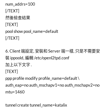
num_addrs=100
[/TEXT]
然後檢查結果
[TEXT]
pool show pool_name=default
[/TEXT]
6. Client 端設定, 安裝和 Server 端一樣, 只是不需要安
裝 ippoold, 編輯 /etc/openl2tpd.conf
加上以下文字 .
[TEXT]
ppp profile modify profile_name=default \
auth_eap=no auth_mschapv1=no auth_mschapv2=no
mtu=1460
tunnel create tunnel_name=katalix