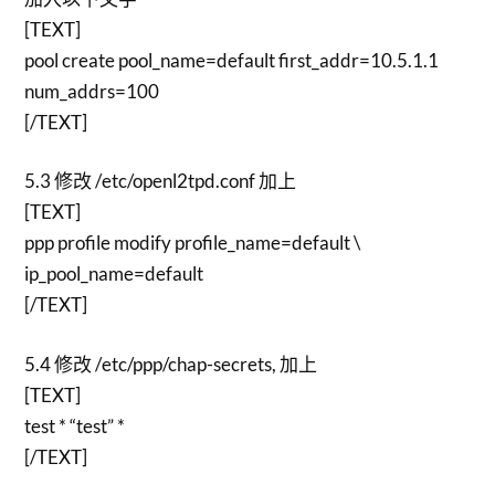
[TEXT]
pool create pool_name=default first_addr=10.5.1.1
num_addrs=100
[/TEXT]
5.3 修改 /etc/openl2tpd.conf 加上
[TEXT]
ppp profile modify profile_name=default \
ip_pool_name=default
[/TEXT]
5.4 修改 /etc/ppp/chap-secrets, 加上
[TEXT]
test * “test” *
[/TEXT]