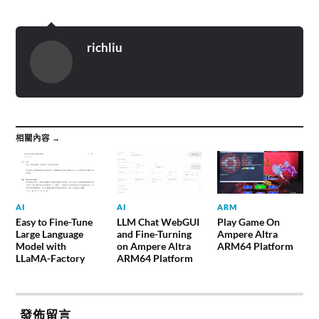
richliu
相關內容 →
AI
AI
ARM
Easy to Fine-Tune
LLM Chat WebGUI
Play Game On
Large Language
and Fine-Turning
Ampere Altra
Model with
on Ampere Altra
ARM64 Platform
LLaMA-Factory
ARM64 Platform
發佈留言