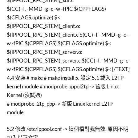
$(IPPOOL_RPC_STEM)_xdr.c
$(CC) -I. -MMD -g -c -w -fPIC $(CPPFLAGS)
$(CFLAGS.optimize) $<
$(IPPOOL_RPC_STEM)_client.o:
$(IPPOOL_RPC_STEM)_client.c $(CC) -I. -MMD -g -c -
w -fPIC $(CPPFLAGS) $(CFLAGS.optimize) $<
$(IPPOOL_RPC_STEM)_server.o:
$(IPPOOL_RPC_STEM)_server.c $(CC) -I. -MMD -g -c -
w -fPIC $(CPPFLAGS) $(CFLAGS.optimize) $< [/TEXT]
4.4 安裝 # make # make install 5. 設定 5.1 載入 L2TP
kernel module # modprobe pppol2tp -> 舊版 Linux
Kernel (沒試過)
# modprobe l2tp_ppp -> 新版 Linux kernel L2TP
module.
5.2 修改 /etc/ippool.conf -> 這個檔對我無效, 原因不明
加入以下文字