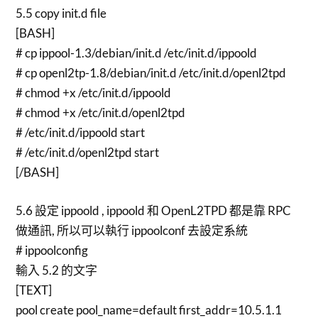
5.5 copy init.d file
[BASH]
# cp ippool-1.3/debian/init.d /etc/init.d/ippoold
# cp openl2tp-1.8/debian/init.d /etc/init.d/openl2tpd
# chmod +x /etc/init.d/ippoold
# chmod +x /etc/init.d/openl2tpd
# /etc/init.d/ippoold start
# /etc/init.d/openl2tpd start
[/BASH]
5.6 設定 ippoold , ippoold 和 OpenL2TPD 都是靠 RPC
做通訊, 所以可以執行 ippoolconf 去設定系統
# ippoolconfig
輸入 5.2 的文字
[TEXT]
pool create pool_name=default first_addr=10.5.1.1