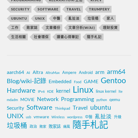
SECURITY
SOFTWARE
TRAVEL
TRUMPERY
UBUNTU
UNIX
中醫
亂扯淡
垃圾桶
家人
工作
敗家誌
文章備份
文章分析(W/AI)
理財投資
生活相關
社會環保
讀書心得筆記
隨手札記
arm64
aarch64
arm
Altra
Ampere
Android
AI
AltraMax
Gentoo
Blog/wiki-記錄
Embedded
GAME
Food
Linux
Hardware
kernel
linux kernel
IPv6
KDE
lte
Network
Programming
MOVIE
qemu
mdadm
python
Software
ubuntu
Travel
Security
Thinkpad
UNIX
亂扯淡
vmware
中醫
升級
usb
Wireless
wordpress
隨手札記
垃圾桶
敗家誌
政治
敗家
痛風