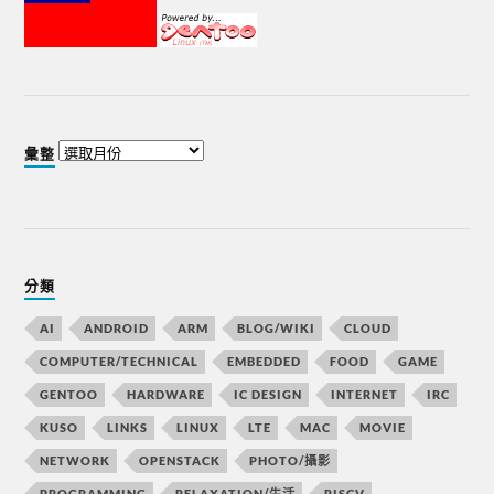
彙整
分類
AI
ANDROID
ARM
BLOG/WIKI
CLOUD
COMPUTER/TECHNICAL
EMBEDDED
FOOD
GAME
GENTOO
HARDWARE
IC DESIGN
INTERNET
IRC
KUSO
LINKS
LINUX
LTE
MAC
MOVIE
NETWORK
OPENSTACK
PHOTO/攝影
PROGRAMMING
RELAXATION/生活
RISCV