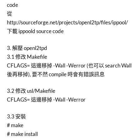
code
從
http://sourceforge.net/projects/openl2tp/files/ippool/
下載 ippoold source code
3. 解壓 openl2tpd
3.1 修改 Makefile
CFLAGS= 這邊移掉 -Wall -Werror (也可以 search Wall
後再移掉), 要不然 compile 時會有錯誤訊息
3.2 修改 usl/Makefile
CFLAGS= 這邊移掉 -Wall -Werror
3.3 安裝
# make
# make install