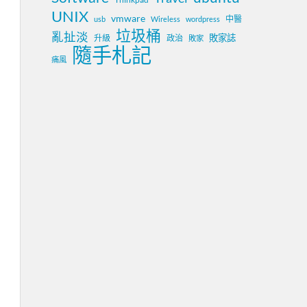
UNIX
vmware
中醫
usb
Wireless
wordpress
垃圾桶
亂扯淡
敗家誌
升級
政治
敗家
隨手札記
痛風