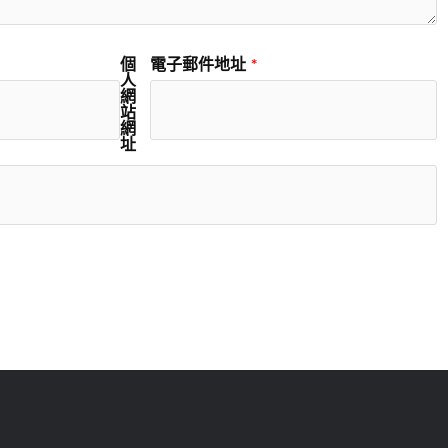
個
電子郵件地址
*
人
網
站
網
址