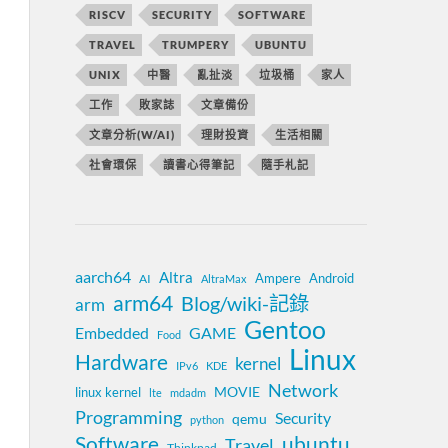
RISCV
SECURITY
SOFTWARE
TRAVEL
TRUMPERY
UBUNTU
UNIX
中醫
亂扯淡
垃圾桶
家人
工作
敗家誌
文章備份
文章分析(W/AI)
理財投資
生活相關
社會環保
讀書心得筆記
隨手札記
aarch64
Altra
Ampere
Android
AI
AltraMax
arm64
Blog/wiki-記錄
arm
Gentoo
Embedded
GAME
Food
Linux
Hardware
kernel
IPv6
KDE
Network
MOVIE
linux kernel
lte
mdadm
Programming
Security
qemu
python
Software
ubuntu
Travel
Thinkpad