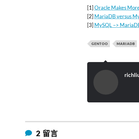
[1]
Oracle Makes More
[2]
MariaDB versus My
[3]
MySQL –> MariaDB
GENTOO
MARIADB
richli
2 留言