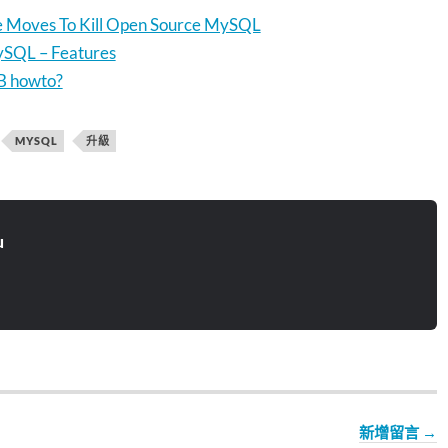
 Moves To Kill Open Source MySQL
SQL – Features
 howto?
MYSQL
升級
u
新增留言 →