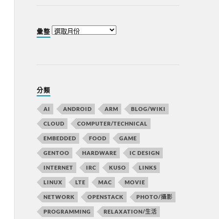
彙整
分類
AI
ANDROID
ARM
BLOG/WIKI
CLOUD
COMPUTER/TECHNICAL
EMBEDDED
FOOD
GAME
GENTOO
HARDWARE
IC DESIGN
INTERNET
IRC
KUSO
LINKS
LINUX
LTE
MAC
MOVIE
NETWORK
OPENSTACK
PHOTO/攝影
PROGRAMMING
RELAXATION/生活