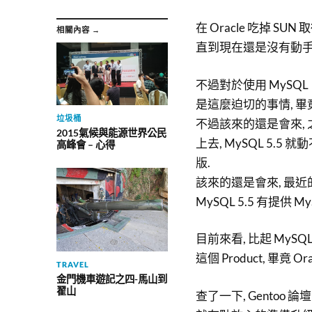
在 Oracle 吃掉 SUN
相關內容 →
直到現在還是沒有動手, 但
不過對於使用 MySQL 
是這麼迫切的事情, 畢
垃圾桶
不過該來的還是會來, 之前 
2015氣候與能源世界公民
上去, MySQL 5.5 
高峰會 – 心得
版.
該來的還是會來, 最近的 P
MySQL 5.5 有提供 My
目前來看, 比起 MySQL
這個 Product, 畢竟 Or
TRAVEL
金門機車遊記之四-馬山到
翟山
查了一下, Gentoo 