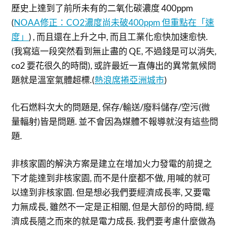
歷史上達到了前所未有的二氧化碳濃度 400ppm
(
NOAA修正：CO2濃度尚未破400ppm 但重點在「速
度」
) , 而且還在上升之中, 而且工業化愈快加速愈快.
(我寫這一段突然看到無止盡的 QE, 不過錢是可以消失,
co2 要花很久的時間), 或許最近一直傳出的異常氣候問
題就是溫室氣體超標.(
熱浪席捲亞洲城市
)
化石燃料次大的問題是, 保存/輸送/廢料儲存/空污(微
量輻射)皆是問題. 並不會因為媒體不報導就沒有這些問
題.
非核家園的解決方案是建立在增加火力發電的前提之
下才能達到非核家園, 而不是什麼都不做, 用喊的就可
以達到非核家園. 但是想必我們要經濟成長率, 又要電
力無成長, 雖然不一定是正相關, 但是大部份的時間, 經
濟成長隨之而來的就是電力成長. 我們要考慮什麼做為