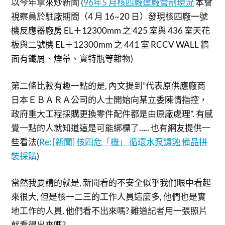
以今年拿來炒新聞 (
96年5 月核四廠建廠管制現況
本會
視察員於駐廠期間（4 月 16~20 日）發現核四廠一號
機反應器廠房 EL＋12300mm 之 425 室與 436 室天花
板與二號機 EL＋12300mm 之 441 室 RCCV WALL 牆
面有鐵屑、煙蒂、寶特瓶等雜物)
第二條比較有趣一點的是, 內文提到”代表原供應廠商
日本ＥＢＡＲＡ公司的人士開始向某立委陳情指控，
政府重大工程採購更換零件配件都是由原廠處理”. 有感
覺一點的人就知道這是可能綁標了….. 也有網友提供一
些看法(
Re: [新聞] 核四危「機」 循環水泵鏽蝕 備品拼
裝採購
)
當然我要講的就是, 新聞看的不安全似乎我們眼中看起
來很大, 但是核一二三的工作人員這麼多, 他們也是實
地工作的人員, 他們看不出來嗎? 難道記者用一張照片
就看得出來嗎?