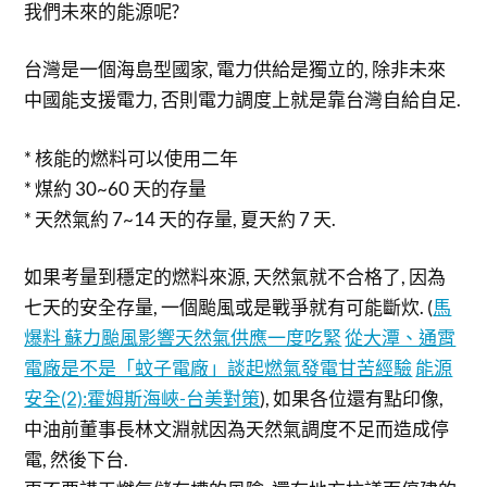
我們未來的能源呢?
台灣是一個海島型國家, 電力供給是獨立的, 除非未來
中國能支援電力, 否則電力調度上就是靠台灣自給自足.
* 核能的燃料可以使用二年
* 煤約 30~60 天的存量
* 天然氣約 7~14 天的存量, 夏天約 7 天.
如果考量到穩定的燃料來源, 天然氣就不合格了, 因為
七天的安全存量, 一個颱風或是戰爭就有可能斷炊. (
馬
爆料 蘇力颱風影響天然氣供應一度吃緊
從大潭、通霄
電廠是不是「蚊子電廠」談起燃氣發電甘苦經驗
能源
安全(2):霍姆斯海峽-台美對策
), 如果各位還有點印像,
中油前董事長林文淵就因為天然氣調度不足而造成停
電, 然後下台.