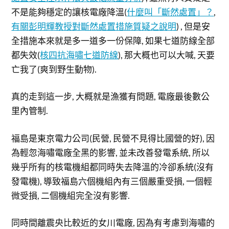
不是能夠穩定的讓核電廠降溫(
什麼叫「斷然處置」？
,
有關彭明輝教授對斷然處置措施質疑之說明
) , 但是安
全措施本來就是多一道多一份保障, 如果七道防線全部
都失效(
核四抗海嘯七道防線
), 那大概也可以大喊, 天要
亡我了(爽到野生動物).
真的走到這一步, 大概就是漁獲有問題, 電廠最後數公
里內管制.
福島是東京電力公司(民營, 民營不見得比國營的好), 因
為輕忽海嘯電廠全黑的影響, 並未改善發電系統, 所以
幾乎所有的核電機組都同時失去降溫的冷卻系統(沒有
發電機), 導致福島六個機組內有三個嚴重受損, 一個輕
微受損, 二個機組完全沒有影響.
同時間離震央比較近的女川電廠, 因為有考慮到海嘯的