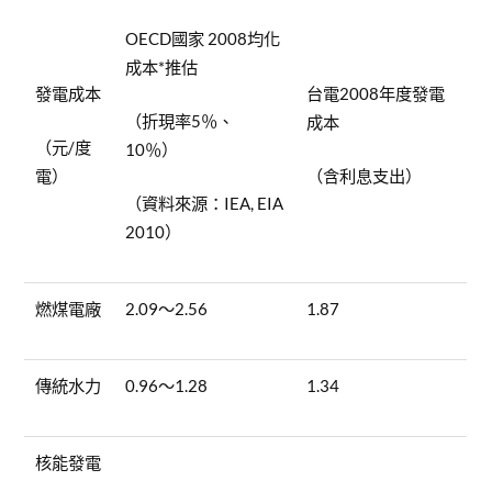
OECD國家 2008均化
成本*推估
發電成本
台電2008年度發電
（折現率5％、
成本
（元/度
10％）
電）
（含利息支出）
（資料來源：IEA, EIA
2010）
燃煤電廠
2.09～2.56
1.87
傳統水力
0.96～1.28
1.34
核能發電