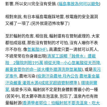
影響, 所以女川完全沒有受損. (
福島事故為何可以避免
)
相對來說, 有日本福島電廠踩地雷, 核電廠的安全漏洞
又補了一項了.(另外就是恐怖攻擊了)
至於輻射的危害, 相信我, 輻射還有在管制處理的. 大家
都怕成這樣, 那些沒有管制的才可怕, 沒有人嚇你不表
示不存在. 像
氫氟酸(HF)
, 高濃度只要一滴就可以死人,
不過常常在你身邊出現(
清潔工誤觸「蝕骨水」遭截
肢 2醫院判賠195萬
禍從天降—小心氫氟酸從天而降,
嚴重會要你的命—談大樓外牆清洗劑氫氟酸
), 或是
汞污
泥事件
, 農地污染 (
檢測汙染農地 月內公告
農地重金屬
汙染嚴重 灌溉水源4成底泥超過管制標準
),
環境荷爾
蒙
, 這麼多污染, 輻射說不定是對身體影響最小的一種
(苦笑中), 若太鬱卒跑去泡溫泉, 別忘了, 溫泉內也有微
量輻射源(
香港學者郭位：怕輻射就不要洗溫泉、吃大