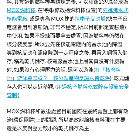
料. 其實這個燃料棒再精煉之後, 可以和鈽239混合成為
MOX 燃料棒
, 在特殊(修改過燃料棒位置)的
先進沸水式
核能電廠
, 或是專為 MOX 建的
快中子反應爐
(快中子反
應爐會用到液態鈉, 非常不穩定, 所以目前都是實驗爐)
中使用. 如果不提煉而要拿去處置, 因為燃料棒仍然在
核分裂反應, 所以要先在核能電廠內的蓄水池內降溫,
等到核反應和溫度降到一定程度之後, 再置入鋼筒入儲
存, 稱為乾式儲存. 核電廠蓄水池上層其實沒有什麼輻
射, 如果沒有心理壓力的話, 還可以游泳(
在「核廢料
池」游泳會怎樣？ 核分裂產物反讓水質乾淨
), 乾式儲
存人也可以走近參觀. (
用過核子燃料乾式貯存設施安全
管制
)
MOX 燃料棒和最後處置目前國際在最終處置上都有政
治(環保團體)上的問題, 所以高放射線核廢料現在主要
還是以反對壓力較小的乾式儲存為主.