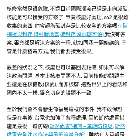
核廢當然是很危險, 不過目前國際潮流己經是走向減碳,
核能是可以接受的方案了. 畢竟核廢好處理, co2 是很難
收集的東西, 你會認為碳封存是比較安全的方案嗎?
(
碳
捕捉與封存 恐引發地震
碳封存 沒那麼可怕
)
我沒有答
案, 畢竟都是解決方案的一種, 就如同我一開始講的, 不
管是什麼發電方式, 我們都要接受後果
.
最差的狀況之下, 核廢也可以塞回去鈾礦. 如果可以解
決政治問題, 基本上核廢問題不大. 目前核能的問題主
要還是在核擴散(核武), 而非核廢. 這點世界上的看法和
國內不太一樣, 畢竟切身的議題不一致.
至於我們會不會發生像福島這樣的事件, 我不敢保證,
但是在事後, 台電也加強了各種處理, 至於斷然處置措
施是最後一道防線(
斷然處置”措施 – 棄廠防核災
,
斷然
處置安全注水作法與最低流量分析
) , 雖然有人質疑是