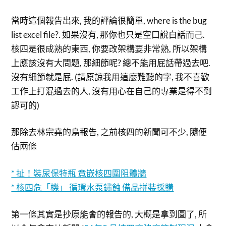
當時這個報告出來, 我的評論很簡單, where is the bug
list excel file?. 如果沒有, 那你也只是空口說白話而己.
核四是很成熟的東西, 你要改架構要非常熟, 所以架構
上應該沒有大問題, 那細節呢? 總不能用屁話帶過去吧.
沒有細節就是屁. (請原諒我用這麼難聽的字, 我不喜歡
工作上打混過去的人, 沒有用心在自己的專業是得不到
認可的)
那除去林宗堯的鳥報告, 之前核四的新聞可不少, 隨便
估兩條
* 扯！裝尿保特瓶 竟嵌核四圍阻體牆
* 核四危「機」 循環水泵鏽蝕 備品拼裝採購
第一條其實是抄原能會的報告的, 大概是拿到圖了, 所