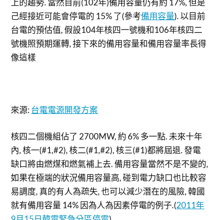
上的趨勢. 當然目前(102年)備用容量仍有約 17%, 但是
己經接近可能會停電的 15% 了(參考
備用容量
). 以目前
台電的預估值, 假設104年核四一號機和106年核四二
號機照預期運轉, 接下來的備用容量和備用容量率長得
像這樣
來源:
台電電源開發方案
核四二個機組佔了 2700MW, 約 6% 多一點. 未來十年
內, 核一(#1,#2), 核二(#1,#2), 核三(#1)都將屆退. 發電
缺口將由燃煤和燃氣補上去. 備用容量當然不是不變的,
如果在極端的狀況備用容量高, 碰到電力缺口也比較容
易調度, 真的有人為疏失, 也可以減少潛在的風險, 韓國
就有備用容量 14% 因為人為因素停電的例子.(
2011年
9月15日韓電緊急分區停電
)