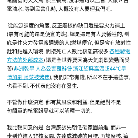
電國營的天天罵, 照三餐罵, 沒事還可以監督, 大家 A 台
電油水, 等到民營化時, 大概沒有人要理我們吧.
從能源調度的角度, 反正廢核的缺口還是要火力補上
(最有可能的還是便宜的煤), 總是還是有人要犧牲的, 到
底是住火力發電廠週邊的人(燃煤便宜, 但是會有放射性
釷和鈾進入環境, 間接死亡人數比核能高很多
各種發電
方法的外部成本
) 還是全世界要因為天氣劇烈變動而受
苦(
非洲乾旱 人為公害難辭咎
浙江紹興高溫超44℃旱
情加劇 蔬菜被烤焦
), 我們非常有錢, 所以不在乎這些事,
也看不到, 不代表他沒有在發生.
不管做什麼決定, 都有其風險和利益. 但是絕對不是一
句簡單的核電歸零就可以解釋一切的.
我比較同意的是, 台灣應該先朝低碳家園前進, 而非一
步到位進入非核家園, 先達成減碳的目標, 再談廢核. 這