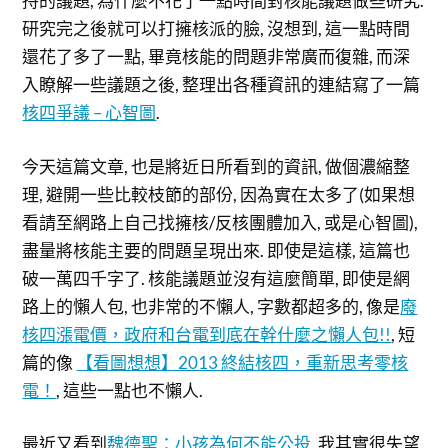
持的議題, 為什麼不花了一點時間對核能議題做些研究.
研究完之後就可以打擁核派的臉, 沒想到, 這一點時間
還花了多了一點, 畢竟核能的問題非常廣而復雜, 而深
入瞭解一些議題之後, 整理出各種資訊的連結寫了一篇
核四爭議 – 心智圖
.
今天這篇文章, 也是將近日所看到的資訊, 做個濃縮整
理, 避開一些比較枝節的部份, 因為實在太多了(如果想
看請至網路上自己找擁核/反核團體加入, 或是心智圖),
盡量將核能主要的問題呈現出來. 即使是這樣, 這篇也
破一萬四千字了. 核能議題並沒有這麼簡單, 即使是網
路上的懶人包, 也非常的不懶人, 字數都超多的, 像是
廢
核四漲電價，政府和台電到底在幹什麼之懶人包!!
, 短
篇的像
【看圖想想】2013 終結核四，重新思考零核
電！
, 這些一點也不懶人.
最近又看到
魏德聖：小孩為何不能公投
, 我其實很失望,