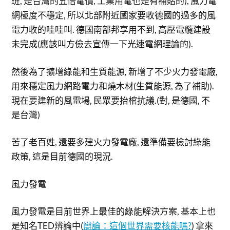
班, 是台灣的五倍電價, 工業用電也是有補貼的), 風力電
網極度不穩定, 所以北部附近國家要收德國的過多的風
電力收的哇哇叫. 德國南部邦享用不到, 高壓電纜建設
未完成(應該叫方儉去宣傳一下光速電網理論的).
然後為了擴增綠能和生質能源, 新增了不少火力發電廠,
用來穩定風力網路電力和燒木材(生質能源, 為了補助).
現在要建新的風電場, 民眾要抬棺抗議.(對, 是德國, 不
是台灣)
苦了老百姓, 還要多建火力發電廠, 還準備要檢討綠能
政策, 這是目前德國的現況.
風力發電
風力發電是目前世界上最佳的綠能解決方案, 基本上也
是知名TED辨論中(
辯論：這個世界需要核能嗎?
) 拿來