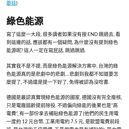
蘑菇
)
綠色能源
寫了這麼一大段, 很多讀者如果沒有按 END 跳過去, 看
到這邊的話, 應該都有一個疑問, 為什麼沒有提到綠色
能源呢? 這人一定在寫屁話, 跳過跳過.
其實我不是不提, 而是綠色能源解決方案中, 台灣的綠
色能源真的是悲劇中的悲劇… 悲劇到我都不知道要怎
麼提了, 不過還是提一下好了, 免得被認為沒唸書.
德國是最認真實現綠色能源的國家, 德國沒有完全廢核,
只是電廠屆齡提前除役. 不過偏向綠能的後果也是”高
電費”, 有一部份拿去補貼綠色能源了(他們的民生用電
一度約 12 元台幣, 工業用電約 7.5 元, 是歐盟電費前段