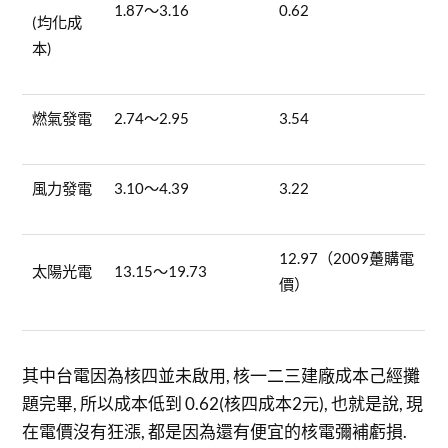
1.87～3.16
0.62
(均化成
本)
燃氣發電
2.74～2.95
3.54
風力發電
3.10～4.39
3.22
12.97（2009躉購電
太陽光電
13.15～19.73
價）
其中台電因為核四並未啟用, 核一二三建廠成本己經攤
題完畢, 所以成本低到 0.62(核四成本2元), 也就是說, 現
在電價沒有狂漲, 都是因為還有便宜的核電彌補虧損.