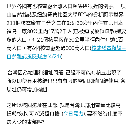
世界各國有也核電廠距離人口密集區很近的例子, 一項
由自然雜誌及紐約哥倫比亞大學所作的分析顯示世界
211個核電廠有三分之二在鄰近30公里內住有比日本
福島一廠30公里內17萬2千人(已被迫或被勸疏散)還要
多的人口，有21個核電廠在30公里半徑內住有逾1百
萬人口，有6個核電廠超過300萬人口(
核能發電釋疑—
自然雜誌風險疑慮(4/21)
)
台灣因為地理和選址問題, 己經不可能有核五出現了.
所以即使要用核能也只有有限的空間和時間能使用, 各
場址仍可增加機組.
之所以核四選址在北部, 就是台灣北部用電量比較高,
損耗較小, 可以減輕負擔. (
今日電力
), 要不然為什麼不
選人少的東部呢?