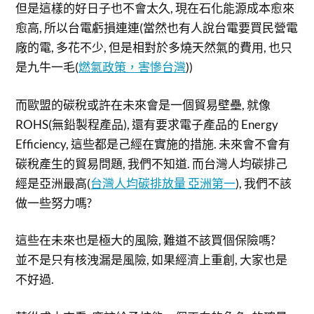
但是這樣的好日子也不會太久, 現在石化能源成本愈來
愈高, 所以台電虧損連連(當然也有人說台電要買民營電
廠的電, 多花不少, 但是相對於多燒天然氣的費用, 也只
是九牛一毛(
燃氣政策，害慘台灣
))
而歐盟的碳稅或許在未來會是一個貿易壁壘, 就像
ROHS(無鉛製程產品), 還有要求電子產品的 Energy
Efficiency, 這些都是己經在實施的措施. 未來會不會有
碳稅產生的貿易問題, 我們不知道. 而台灣人均碳排己
經是亞洲最高(
台灣人均碳排放量 亞洲第一
), 我們不該
做一些努力嗎?
這些在未來也是極大的風險, 難道不該買個保險嗎?
並不是只有核洩漏是風險, 如果經濟上重創, 大家也是
不好過.