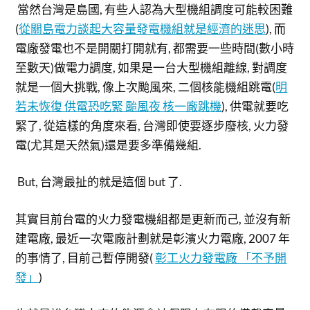
當然台灣是島國, 有些人認為大型機組調度可能較困難
(
從關島電力談起大容量發電機組就是經濟的迷思
), 而
電廠發電也不是開關打開就有, 都需要一些時間(數小時
至數天)做電力調度, 如果是一台大型機組離線, 對調度
就是一個大挑戰, 像上次颱風來, 二個核能機組跳電(
明
若未恢復 供電恐吃緊 颱風夜 核一廠跳機
), 供電就要吃
緊了, 從這樣的角度來看, 台灣即使要逐步廢核, 火力發
電(尤其是天然氣)還是要多準備幾組.
But, 台灣最扯的就是這個 but 了.
其實目前台電的火力發電機組都是更新而己, 並沒有新
建電廠, 最近一次電廠計劃就是彰濱火力電廠, 2007 年
的事情了, 目前己暫停開發(
彰工火力發電廠 「不予開
發」
)