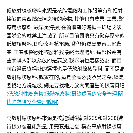
低放射線核廢料來源是核能電廠內工作服等有和輻射
接觸的東西燃燒掉之後的廢物, 其他也有農業, 工業, 醫
療用核廢料. 最早是海拋, 在蘭嶼建好海拋中途場之後,
國際公約就禁止海拋了. 所以目前蘭嶼只有儲存原來的
低放核廢料. 即使沒有核電廠, 我們仍然需要替其他農
業, 工業和醫療用核廢料找最終處理場址. 這部份連有
些蘭嶼人都以為放的是高放, 我以前也這樣認為. 而目
前台灣最終場址的選擇也是低放射線核發料, 而不是高
放射線核廢料, 說實在的, 這是全民必要承受之惡, 總是
要找地方燒垃圾, 總是要找地方放大家產生的核廢料吧
(
低放射性廢棄物(低階核廢料)最終處置的安全管理
蘭
嶼貯存場安全管理說明
).
高放射線核廢料來源是核能燃料棒(鈾235和鈾238)進
行核分裂產能熱量, 用完衰退之後, 稱為高放射線核廢