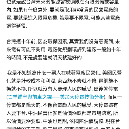
也就是說台灣未來的能源會被侷限在有限的備載容量
內, 如果有什麼意外, 要就是取用非常貴的民營電廠的
電, 要就是進入限電危機. 若是要不限電, 可能某些電廠
還得延役.
台灣這十年前, 因為環保因素, 其實我們沒有意識到, 未
來電有可能不夠用, 電廠從規劃環評到建廠一般約十年
的時間, 不是說要建就明天就建好的.
我是不知道為什麼一票人在喊著電廠民營化, 美國民營
化就是計較成本和利潤, 東西能不修就不修, 電網能不
換就不換, 所以就沒有人要理人民的感受, 然後就停電
(
亡羊補牢與前車之鑑——美加大停電技術分析
), 而且一
停電都是幾天的. 不像台電顧人民的感受, 大停電還有
人要下台. 中油民營化就是油價漲跌都是市場決定, 所
以油價要漲要跌, 中油也是說, 依國際油價調整. 現在台