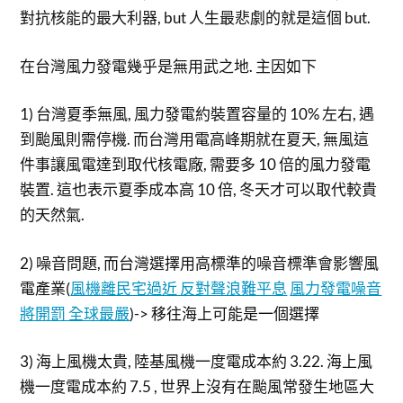
對抗核能的最大利器, but 人生最悲劇的就是這個 but.
在台灣風力發電幾乎是無用武之地. 主因如下
1) 台灣夏季無風, 風力發電約裝置容量的 10% 左右, 遇
到颱風則需停機. 而台灣用電高峰期就在夏天, 無風這
件事讓風電達到取代核電廠, 需要多 10 倍的風力發電
裝置. 這也表示夏季成本高 10 倍, 冬天才可以取代較貴
的天然氣.
2) 噪音問題, 而台灣選擇用高標準的噪音標準會影響風
電產業(
風機離民宅過近 反對聲浪難平息
風力發電噪音
將開罰 全球最嚴
)-> 移往海上可能是一個選擇
3) 海上風機太貴, 陸基風機一度電成本約 3.22. 海上風
機一度電成本約 7.5 , 世界上沒有在颱風常發生地區大