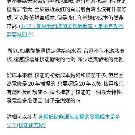
更不要講天燃氣儲存槽的風險, 還有地方抗議而停建的
機會非常大. 至於最近最紅的頁岩氣台灣也沒有什麼好
處, 可以降低購氣成本, 但是液化和輸送的成本仍然非
常高. (
1-12、如果我們增加天然氣發電，是不是就不
需要核四？
)
所以, 如果從能源穩定供給面來看, 台灣不但不應該廢
核, 還應該增加核能發電的比例, 減少燃氣發電的比例.
從成本來看, 核能的初始成本約略和煤差不多, 但是因
為電廠是 20 年攤提的, 只要超過 20 年以後, 核電廠只
有燃料及維護成本, 這也造就了核能的一個最大特性,
發電愈多愈便宜, 幾乎是燃煤的 ⅓.
詳細可以參考
各種低碳能源每度電的發電成本是多
少？(核能研究所)