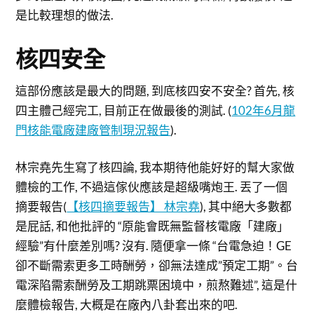
是比較理想的做法.
核四安全
這部份應該是最大的問題, 到底核四安不安全? 首先, 核
四主體己經完工, 目前正在做最後的測試. (
102年6月龍
門核能電廠建廠管制現況報告
).
林宗堯先生寫了核四論, 我本期待他能好好的幫大家做
體檢的工作, 不過這傢伙應該是超級嘴炮王. 丟了一個
摘要報告(
【核四摘要報告】 林宗堯
), 其中絕大多數都
是屁話, 和他批評的 “原能會既無監督核電廠「建廠」
經驗”有什麼差別嗎? 沒有. 隨便拿一條 “台電急迫！GE
卻不斷需索更多工時酬勞，卻無法達成”預定工期”。台
電深陷需索酬勞及工期跳票困境中，煎熬難述”, 這是什
麼體檢報告, 大概是在廠內八卦套出來的吧.