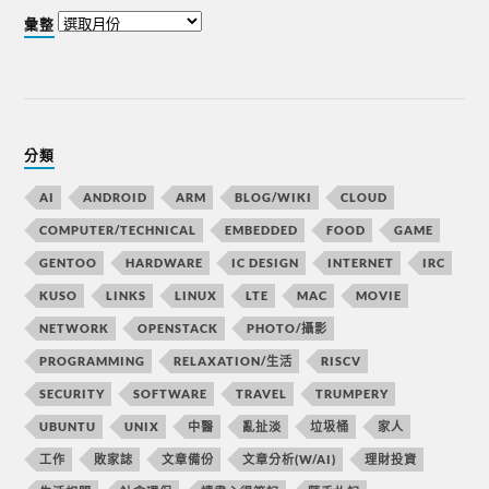
彙整
分類
AI
ANDROID
ARM
BLOG/WIKI
CLOUD
COMPUTER/TECHNICAL
EMBEDDED
FOOD
GAME
GENTOO
HARDWARE
IC DESIGN
INTERNET
IRC
KUSO
LINKS
LINUX
LTE
MAC
MOVIE
NETWORK
OPENSTACK
PHOTO/攝影
PROGRAMMING
RELAXATION/生活
RISCV
SECURITY
SOFTWARE
TRAVEL
TRUMPERY
UBUNTU
UNIX
中醫
亂扯淡
垃圾桶
家人
工作
敗家誌
文章備份
文章分析(W/AI)
理財投資