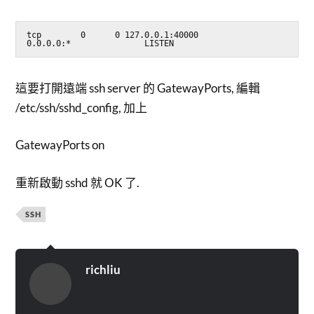
tcp        0      0 127.0.0.1:40000          
0.0.0.0:*               LISTEN
這要打開遠端 ssh server 的 GatewayPorts, 編輯
/etc/ssh/sshd_config, 加上
GatewayPorts on
重新啟動 sshd 就 OK 了.
SSH
richliu