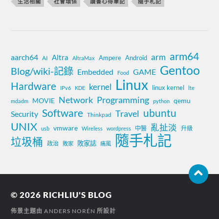
生活相關
社會環保
讀書心得筆記
隨手札記
arm64
aarch64
arm
Altra
Ampere
Android
AI
AltraMax
Gentoo
Blog/wiki-記錄
Embedded
GAME
Food
Linux
Hardware
kernel
linux kernel
IPv6
KDE
lte
Network
Programming
MOVIE
qemu
mdadm
python
Software
ubuntu
Travel
Security
Thinkpad
UNIX
亂扯淡
vmware
中醫
升級
usb
Wireless
wordpress
隨手札記
垃圾桶
敗家誌
政治
敗家
痛風
© 2026
RICHLIU'S BLOG
佈景主題由
ANDERS NORÉN
所設計