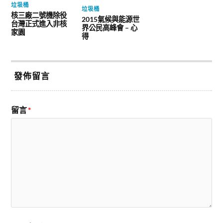
垃圾桶
垃圾桶
核三廠二號機除役
2015氣候與能源世
台灣正式進入非核
界公民高峰會 – 心
家園
得
發佈留言
留言
*