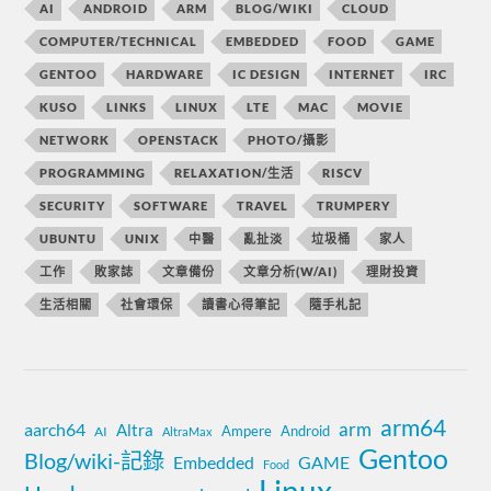
AI
ANDROID
ARM
BLOG/WIKI
CLOUD
COMPUTER/TECHNICAL
EMBEDDED
FOOD
GAME
GENTOO
HARDWARE
IC DESIGN
INTERNET
IRC
KUSO
LINKS
LINUX
LTE
MAC
MOVIE
NETWORK
OPENSTACK
PHOTO/攝影
PROGRAMMING
RELAXATION/生活
RISCV
SECURITY
SOFTWARE
TRAVEL
TRUMPERY
UBUNTU
UNIX
中醫
亂扯淡
垃圾桶
家人
工作
敗家誌
文章備份
文章分析(W/AI)
理財投資
生活相關
社會環保
讀書心得筆記
隨手札記
arm64
aarch64
arm
Altra
Ampere
Android
AI
AltraMax
Gentoo
Blog/wiki-記錄
Embedded
GAME
Food
Linux